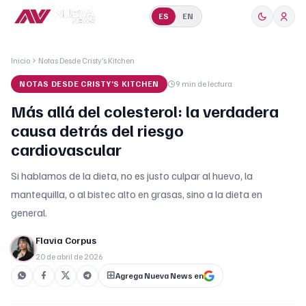
ES
EN
Inicio
Notas Desde Cristy’s Kitchen
NOTAS DESDE CRISTY’S KITCHEN
9 min
de lectura
Más allá del colesterol: la verdadera
causa detrás del riesgo
cardiovascular
Si hablamos de la dieta, no es justo culpar al huevo, la
mantequilla, o al bistec alto en grasas, sino a la dieta en
general.
Flavia Corpus
20 de abril de 2026
Agrega Nueva News en