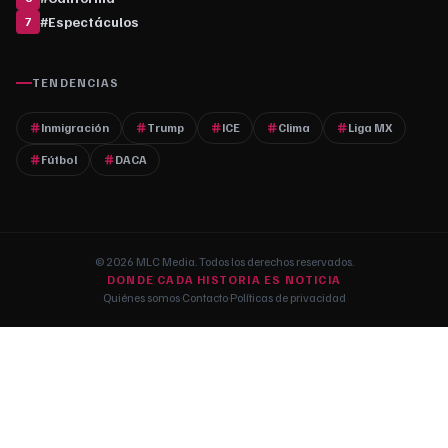
#
Espectáculos
7
TENDENCIAS
Inmigración
Trump
ICE
Clima
Liga MX
Fútbol
DACA
© 2026 MLC Media. Todos los derechos reservados.
DONDE CADA HISTORIA ES NOTICIA
Quiénes somos
·
Contacto
·
Políticas de privacidad