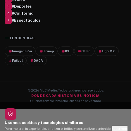
#
Deportes
5
#
California
6
#
Espectáculos
7
TENDENCIAS
Inmigración
Trump
ICE
Clima
Liga MX
Fútbol
DACA
© 2026 MLC Media. Todos los derechos reservados.
DONDE CADA HISTORIA ES NOTICIA
Quiénes somos
·
Contacto
·
Políticas de privacidad
Usamos cookies y tecnologías similares
Para mejorar tu experiencia, analizar el tráfico y personalizar contenido.
Saber más