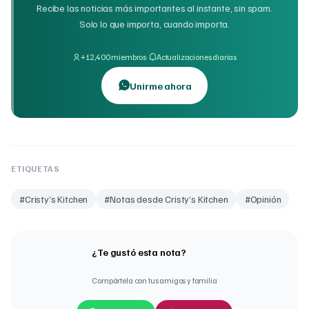
Recibe las noticias más importantes al instante, sin spam.
Solo lo que importa, cuando importa.
·
+12,400 miembros
Actualizaciones diarias
Unirme ahora
ETIQUETAS
#
Cristy’s Kitchen
#
Notas desde Cristy’s Kitchen
#
Opinión
¿Te gustó esta nota?
Compártela con tus amigos y familia