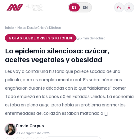
ES
EN
Inicio
Notas Desde Cristy’s Kitchen
NOTAS DESDE CRISTY’S KITCHEN
5 min
de lectura
La epidemia silenciosa: azúcar,
aceites vegetales y obesidad
Les voy a contar una historia que parece sacada de una
película, pero es completamente real. Es sobre cómo nos
engañaron durante décadas con lo que “debíamos” comer.
Todo empieza en los años 60 en Estados Unidos. La economía
estaba en pleno auge, pero había un problema enorme: las
enfermedades del corazón estaban matando a []
Flavia Corpus
31 de agosto de 2025