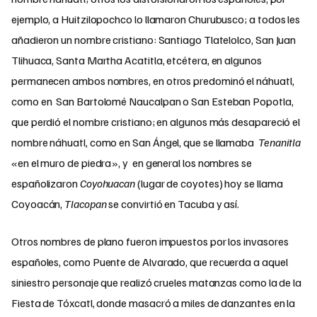
ejemplo, a Huitzilopochco lo llamaron Churubusco; a todos les
añadieron un nombre cristiano: Santiago Tlatelolco, San Juan
Tlihuaca, Santa Martha Acatitla, etcétera, en algunos
permanecen ambos nombres, en otros predominó el náhuatl,
como en San Bartolomé Naucalpan o San Esteban Popotla,
que perdió el nombre cristiano; en algunos más desapareció el
nombre náhuatl, como en San Ángel, que se llamaba
Tenanitla
«en el muro de piedra», y en general los nombres se
españolizaron
Coyohuacan
(lugar de coyotes) hoy se llama
Coyoacán,
Tlacopan
se convirtió en Tacuba y así.
Otros nombres de plano fueron impuestos por los invasores
españoles, como Puente de Alvarado, que recuerda a aquel
siniestro personaje que realizó crueles matanzas como la de la
Fiesta de Tóxcatl, donde masacró a miles de danzantes en la