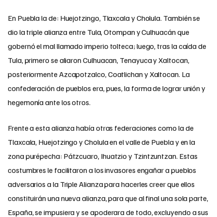
En Puebla la de: Huejotzingo, Tlaxcala y Cholula. También se
dio la triple alianza entre Tula, Otompan y Culhuacán que
gobernó el mal llamado imperio tolteca; luego, tras la caída de
Tula, primero se aliaron Culhuacan, Tenayuca y Xaltocan,
posteriormente Azcapotzalco, Coatlichan y Xaltocan. La
confederación de pueblos era, pues, la forma de lograr unión y
hegemonía ante los otros.
Frente a esta alianza había otras federaciones como la de
Tlaxcala, Huejotzingo y Cholula en el valle de Puebla y en la
zona purépecha: Pátzcuaro, Ihuatzio y Tzintzuntzan. Estas
costumbres le facilitaron a los invasores engañar a pueblos
adversarios a la Triple Alianza para hacerles creer que ellos
constituirán una nueva alianza, para que al final una sola parte,
España, se impusiera y se apoderara de todo, excluyendo a sus