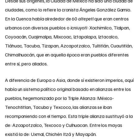
Desde sus orígenes, la Ciudad de México ha sido una ciudad de
ciudades, como lo refiere la cronista Ángeles González Gamio.
En la Cuenca había alrededor de 60
altepetl
que eran centros
urbanos con diversos pueblos o
icniuyotl
: Xochimilco, Tlalpan,
Coyoacán, Cuajimalpa, Mixcoac, Iztapalapa, Iztacalco,
Tláhuac, Tacuba, Tizapan, Azcapotzalco, Tultitlán, Cuautitlán,
Chimalhuacán, que en aquella época eran pueblos diferentes
entre sí, pero aliados.
A diferencia de Europa o Asia, donde sí existieron imperios, aquí
había un sistema político original basado en alianzas entre los
pueblos, hegemonizado por la Triple Alianza: México-
Tenochtitlan, Tacuba y Texcoco, las alianzas se iban
recomponiendo con el tiempo. Esta triple alianza sustituyó a la
de: Azcapotzalco, Texcoco y Culhuacan. Entre los mayas
existió la de: Uxmal, Chichén Itzá y Mayapán.