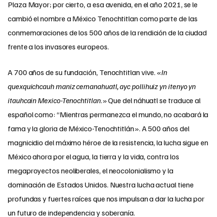
Plaza Mayor; por cierto, a esa avenida, en el año 2021, se le
cambió el nombre a México Tenochtitlan como parte de las
conmemoraciones de los 500 años de la rendición de la ciudad
frente a los invasores europeos.
A 700 años de su fundación, Tenochtitlan vive. «
In
quexquichcauh maniz cemanahuatl, ayc pollihuiz yn itenyo yn
itauhcain Mexico-Tenochtitlan
.» Que del náhuatl se traduce al
español como: “Mientras permanezca el mundo, no acabará la
fama y la gloria de México-Tenochtitlán». A 500 años del
magnicidio del máximo héroe de la resistencia, la lucha sigue en
México ahora por el agua, la tierra y la vida, contra los
megaproyectos neoliberales, el neocolonialismo y la
dominación de Estados Unidos. Nuestra lucha actual tiene
profundas y fuertes raíces que nos impulsan a dar la lucha por
un futuro de independencia y soberanía.