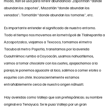
modo,
tlan
se usa para referir abundancia: Zapotitlán “donde
abundan los zapotes”, Mazatlán “donde abundan los
venados”; Tomatlán “donde abundan los tomates”, etc.
Es importante entender el significado de nuestro entorno.
Todo el tiempo nos movemos en la metrópoli de Tlalnepantla a
Azcapotzalco, viajamos a Texcoco, tomamos el metro
Tacuba al metro Popotla, transitamos por la avenida
Cuauhtémoc rumbo a Coyoacán, usamos nahuatlismos,
vamos a tomar
chocolate
con los
cuates, apapachamos
a la
pareja, le ponemos
aguacate
al
taco
, salimos a comer
elotes
o
esquites
con
chile
. Inconscientemente estamos
entrañablemente cerca de nuestro origen náhuatl.
Hay avenidas como Vallejo que son prehispánicas; su nombre
original era Tenayuca. Se le puso Vallejo por un gran