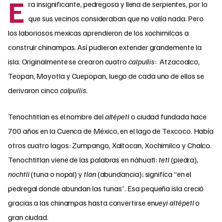
E
ra insignificante, pedregosa y llena de serpientes, por lo
que sus vecinos consideraban que no valía nada. Pero
los laboriosos mexicas aprendieron de los xochimilcas a
construir chinampas. Así pudieron extender grandemente la
isla. Originalmente se crearon cuatro
calpullis
: Atzacoalco,
Teopan, Moyotla y Cuepopan, luego de cada uno de ellos se
derivaron cinco
calpullis
.
Tenochtitlan es el nombre del
altépetl
o ciudad fundada hace
700 años en la Cuenca de México, en el lago de Texcoco. Había
otros cuatro lagos: Zumpango, Xaltocan, Xochimilco y Chalco.
Tenochtitlan viene de las palabras en náhuatl:
tetl
(piedra),
nochtli
(tuna o nopal) y
tlan
(abundancia); significa “en el
pedregal donde abundan las tunas”. Esa pequeña isla creció
gracias a las chinampas hasta convertirse en
ueyi altépetl
o
gran ciudad.