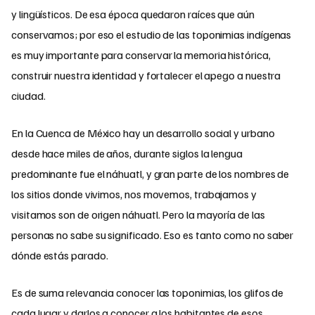
y lingüísticos. De esa época quedaron raíces que aún
conservamos; por eso el estudio de las toponimias indígenas
es muy importante para conservar la memoria histórica,
construir nuestra identidad y fortalecer el apego a nuestra
ciudad.
En la Cuenca de México hay un desarrollo social y urbano
desde hace miles de años, durante siglos la lengua
predominante fue el náhuatl, y gran parte de los nombres de
los sitios donde vivimos, nos movemos, trabajamos y
visitamos son de origen náhuatl. Pero la mayoría de las
personas no sabe su significado. Eso es tanto como no saber
dónde estás parado.
Es de suma relevancia conocer las toponimias, los glifos de
cada lugar y darlos a conocer a los habitantes de esos