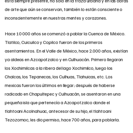
está siempre presente, no solo en la traza urbana y en las obras
de arte que aún se conservan, también lo están consciente o
inconscientemente en nuestras mentes y corazones.
Hace 10 000 años se comenzó a poblar la Cuenca de México.
Tlatilco, Cuicuilco y Copilco fueron de los primeros
asentamientos. En el Valle de México, hace 2.000 años, existían
ya aldeas en Azcapotzalco y en Culhuacán. Primero llegaron
los Xochimilcas a la ribera del lago Xochimilco, luego los
Chalcas, los Tepanecas, los Culhuas, Tlahuicas, etc. Los
mexicas fueron los últimos en llegar; después de haberse
radicado en Chapultepec y Culhuacán, se asentaron en una
pequeña isla que pertenecía a Azcapotzalco donde el
tlahtoani Acolnahuac, antecesor de su hijo, el tlahtoani
Tezozomoc, les dio permiso, hace 700 años, para poblarla.