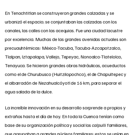
En Tenochtitlan se construyeron grandes calzadas y se
urbanizó el espacio; se conjuntaban las calzadas con los
canales, las calles con las acequias. Fue una ciudad lacustre
por excelencia. Muchas de las grandes avenidas actuales son
precuauhtémicas: México-Tacuba, Tacuba-Azcapotzalco,
Tlalpan, Iztapalapa, Vallejo, Tepeyac, Nonoalco-Tlatelolco,
Tenayuca. Se hicieron grandes obras hidráulicas, acueductos
como el de Churubusco (Huitzilopochco), el de Chapultepec y
el albarradón de Nezahualcóyotl de 16 km, para separar el
agua salada de la dulce.
La increíble innovación en su desarrollo sorprende a propios y
extraños hasta el día de hoy. En toda la Cuenca tenían como
base de su organización política y social los
calpulli
familiares,
que agrupaban a grandes núcleos familiares; estos se unían en