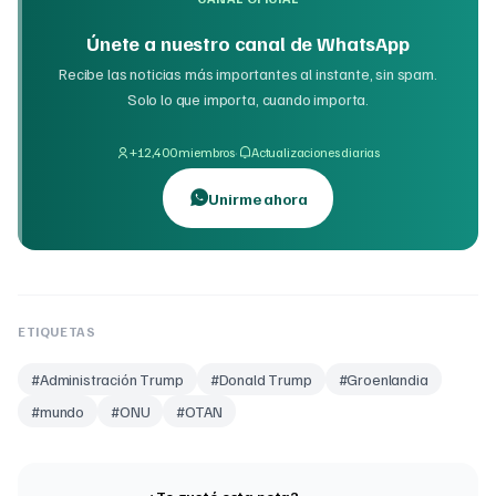
Únete a nuestro canal de WhatsApp
Recibe las noticias más importantes al instante, sin spam.
Solo lo que importa, cuando importa.
·
+12,400 miembros
Actualizaciones diarias
Unirme ahora
ETIQUETAS
#
Administración Trump
#
Donald Trump
#
Groenlandia
#
mundo
#
ONU
#
OTAN