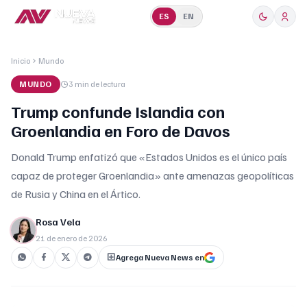
ES
EN
Inicio
Mundo
MUNDO
3 min
de lectura
Trump confunde Islandia con
Groenlandia en Foro de Davos
Donald Trump enfatizó que «Estados Unidos es el único país
capaz de proteger Groenlandia» ante amenazas geopolíticas
de Rusia y China en el Ártico.
Rosa Vela
21 de enero de 2026
Agrega Nueva News en