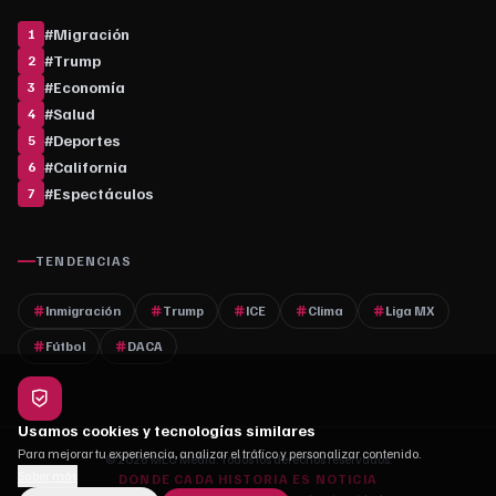
#
Migración
1
#
Trump
2
#
Economía
3
#
Salud
4
#
Deportes
5
#
California
6
#
Espectáculos
7
TENDENCIAS
Inmigración
Trump
ICE
Clima
Liga MX
Fútbol
DACA
Usamos cookies y tecnologías similares
Para mejorar tu experiencia, analizar el tráfico y personalizar contenido.
© 2026 MLC Media. Todos los derechos reservados.
Saber más
DONDE CADA HISTORIA ES NOTICIA