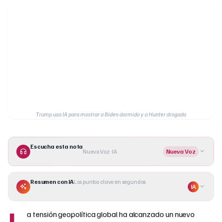
Trump usa IA para mostrar a Biden dormido y a Hunter drogado
Escucha esta nota
Nueva Voz · IA
Nueva Voz
Resumen con IA
Los puntos clave en segundos
IA
L
a tensión geopolítica global ha alcanzado un nuevo