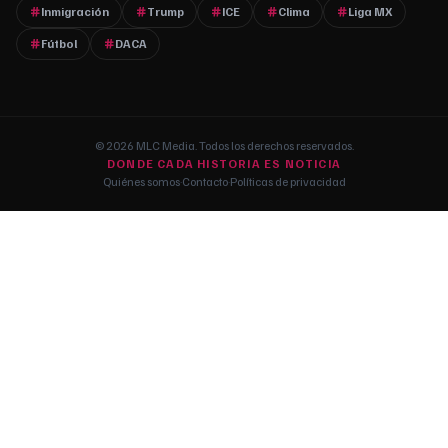
Inmigración
Trump
ICE
Clima
Liga MX
Fútbol
DACA
© 2026 MLC Media. Todos los derechos reservados.
DONDE CADA HISTORIA ES NOTICIA
Quiénes somos
·
Contacto
·
Políticas de privacidad