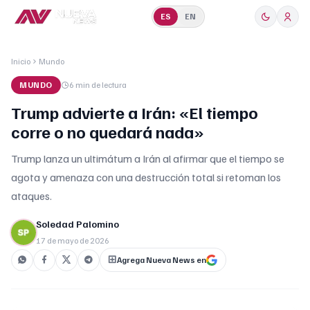
ES
EN
Inicio
Mundo
MUNDO
6 min
de lectura
Trump advierte a Irán: «El tiempo
corre o no quedará nada»
Trump lanza un ultimátum a Irán al afirmar que el tiempo se
agota y amenaza con una destrucción total si retoman los
ataques.
Soledad Palomino
17 de mayo de 2026
Agrega Nueva News en