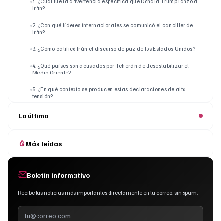
1. ¿Cuál fue la advertencia específica que Donald Trump lanzó a
Irán?
2. ¿Con qué líderes internacionales se comunicó el canciller de
Irán?
3. ¿Cómo calificó Irán el discurso de paz de los Estados Unidos?
4. ¿Qué países son acusados por Teherán de desestabilizar el
Medio Oriente?
5. ¿En qué contexto se producen estas declaraciones de alta
tensión?
Lo último
Más leídas
Boletín informativo
Recibe las noticias más importantes directamente en tu correo, sin spam.