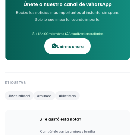
Únete a nuestro canal de WhatsApp
Recibe las noticias más importantes al instante, sin spam.
Solo lo que importa, cuando importa.
·
+12,400 miembros
Actualizaciones diarias
Unirme ahora
ETIQUETAS
#
Actualidad
#
mundo
#
Noticias
¿Te gustó esta nota?
Compártela con tus amigos y familia