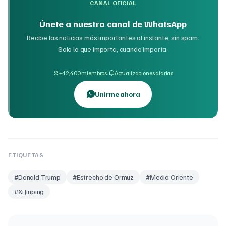
CANAL OFICIAL
Únete a nuestro canal de WhatsApp
Recibe las noticias más importantes al instante, sin spam.
Solo lo que importa, cuando importa.
·
+12,400 miembros
Actualizaciones diarias
Unirme ahora
ETIQUETAS
#
Donald Trump
#
Estrecho de Ormuz
#
Medio Oriente
#
Xi Jinping