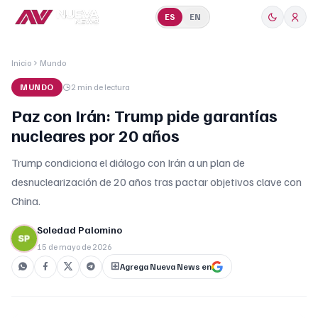
ES
EN
Inicio
Mundo
MUNDO
2 min
de lectura
Paz con Irán: Trump pide garantías
nucleares por 20 años
Trump condiciona el diálogo con Irán a un plan de
desnuclearización de 20 años tras pactar objetivos clave con
China.
Soledad Palomino
15 de mayo de 2026
Agrega Nueva News en