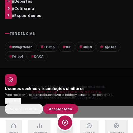
#
Deportes
5
#
California
6
#
Espectáculos
7
TENDENCIAS
Inmigración
Trump
ICE
Clima
Liga MX
Fútbol
DACA
© 2026 MLC Media. Todos los derechos reservados.
Usamos cookies y tecnologías similares
DONDE CADA HISTORIA ES NOTICIA
Para mejorar tu experiencia, analizar el tráfico y personalizar contenido.
Quiénes somos
·
Contacto
·
Políticas de privacidad
Saber más
Solo necesarias
Aceptar todo
Inicio
Trending
Videos
Deportes