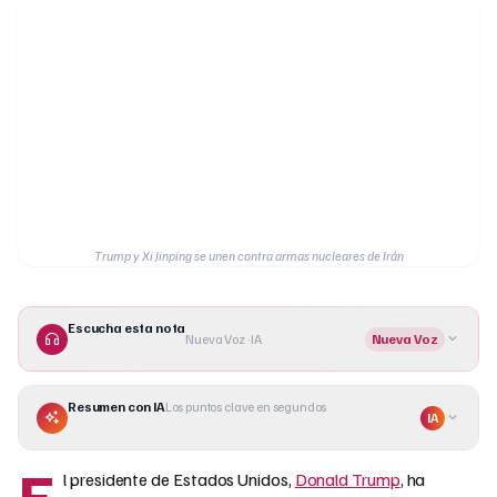
Trump y Xi Jinping se unen contra armas nucleares de Irán
Escucha esta nota
Nueva Voz · IA
Nueva Voz
Resumen con IA
Los puntos clave en segundos
IA
E
l presidente de Estados Unidos,
Donald Trump
, ha