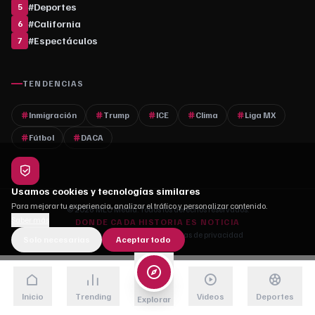
#
Deportes
5
#
California
6
#
Espectáculos
7
TENDENCIAS
Inmigración
Trump
ICE
Clima
Liga MX
Fútbol
DACA
Usamos cookies y tecnologías similares
Para mejorar tu experiencia, analizar el tráfico y personalizar contenido.
© 2026 MLC Media. Todos los derechos reservados.
Saber más
DONDE CADA HISTORIA ES NOTICIA
Quiénes somos
·
Contacto
·
Políticas de privacidad
Solo necesarias
Aceptar todo
Inicio
Trending
Videos
Deportes
Explorar