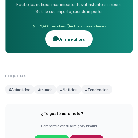
Recibe las noticias más importantes al instante, sin spam.
Solo lo que importa, cuando importa.
·
+12,400 miembros
Actualizaciones diarias
Unirme ahora
ETIQUETAS
#
Actualidad
#
mundo
#
Noticias
#
Tendencias
¿Te gustó esta nota?
Compártela con tus amigos y familia