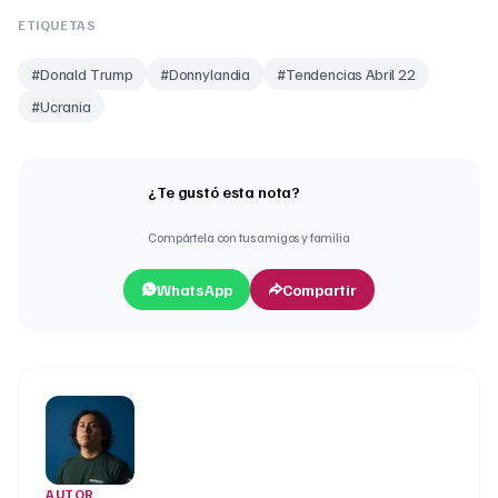
ETIQUETAS
#
Donald Trump
#
Donnylandia
#
Tendencias Abril 22
#
Ucrania
¿Te gustó esta nota?
Compártela con tus amigos y familia
WhatsApp
Compartir
AUTOR