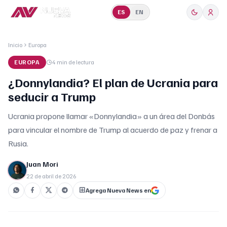
ES
EN
Inicio
Europa
EUROPA
4 min
de lectura
¿Donnylandia? El plan de Ucrania para
seducir a Trump
Ucrania propone llamar «Donnylandia» a un área del Donbás
para vincular el nombre de Trump al acuerdo de paz y frenar a
Rusia.
Juan Mori
22 de abril de 2026
Agrega Nueva News en