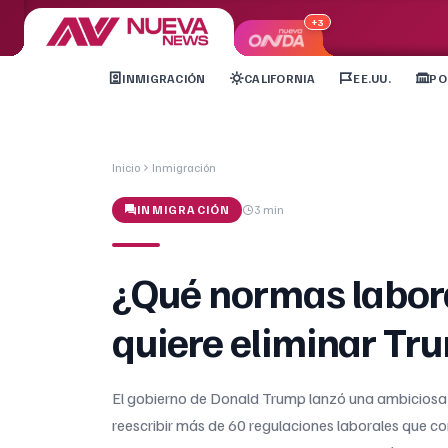
+3
INMIGRACIÓN
CALIFORNIA
EE.UU.
PO
Inicio
Inmigración
INMIGRACIÓN
3 min
¿Qué normas labor
quiere eliminar Tr
El gobierno de Donald Trump lanzó una ambiciosa 
reescribir más de 60 regulaciones laborales que c