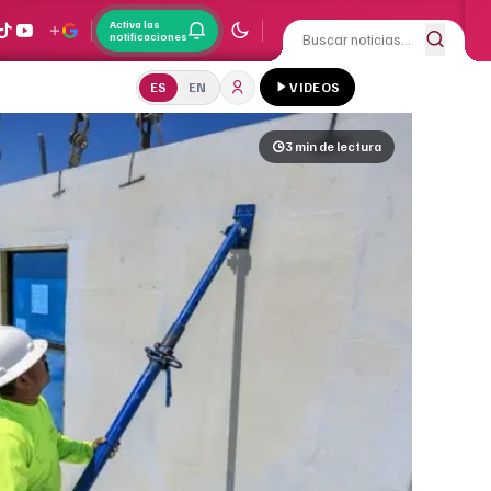
Activa las
notificaciones
ES
EN
VIDEOS
3 min
de lectura