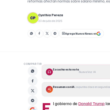
reformas afectan normas sobre salario mínimo, ex
tóxicas y condiciones de trabajo en sectores como 
construcción y el cuidado en el hogar. Además, lim
Cynthia Pereza
Departamento []
23 de julio de 2025
Agrega Nueva News en
COMPARTIR
Escucha esta nota
Nueva Voz · IA
Resumen con IA
Los puntos clave en segundos
E
l gobierno de
Donald Trump
la