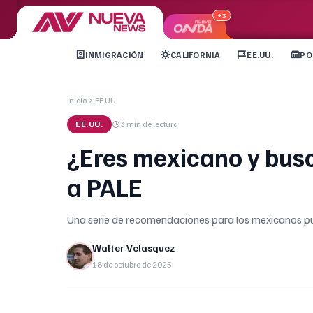
+3
INMIGRACIÓN
CALIFORNIA
EE.UU.
PO
Inicio
EE.UU.
EE.UU.
3 min
de lectura
¿Eres mexicano y bus
a PALE
Una serie de recomendaciones para los mexicanos pue
Walter Velasquez
18 de octubre de 2025