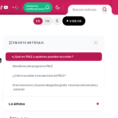
Activa las
notificaciones
ES
EN
VIDEOS
EN ESTE ARTÍCULO
4
e
¿Qué es PALE y quiénes pueden acceder?
Beneficios del programa PALE
¿Cómo acceder a los servicios de PALE?
Eres mexicano y buscas abogados gratis: recursos adicionales y
contacto
Lo último