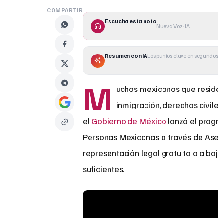
COMPARTIR
Escucha esta nota
Nueva Voz · IA
Resumen con IA
Los puntos clave en segundos
M
uchos mexicanos que resid
inmigración, derechos civil
el
Gobierno de México
lanzó el pro
Personas Mexicanas a través de Ase
representación legal gratuita o a ba
suficientes.