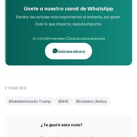
Únete a nuestro canal de WhatsApp
Recibe las noticias más importantes al instante, sin spam.
Solo lo que importa, cuando importa.
·
+12,400 miembros
Actualizaciones diarias
Unirme ahora
ETIQUETAS
#
Administración Trump
#
DHS
#
Estados Unidos
¿Te gustó esta nota?