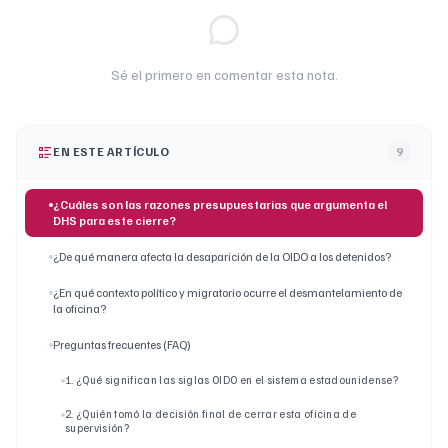
Sé el primero en comentar esta nota.
EN ESTE ARTÍCULO
9
¿Cuáles son las razones presupuestarias que argumenta el
DHS para este cierre?
¿De qué manera afecta la desaparición de la OIDO a los detenidos?
¿En qué contexto político y migratorio ocurre el desmantelamiento de
la oficina?
Preguntas frecuentes (FAQ)
1. ¿Qué significan las siglas OIDO en el sistema estadounidense?
2. ¿Quién tomó la decisión final de cerrar esta oficina de
supervisión?