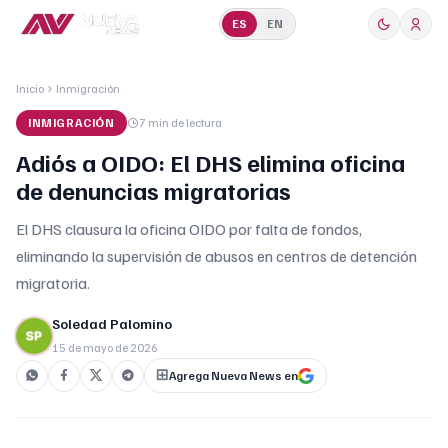
ES
EN
Inicio
Inmigración
INMIGRACIÓN
7 min
de lectura
Adiós a OIDO: El DHS elimina oficina
de denuncias migratorias
El DHS clausura la oficina OIDO por falta de fondos,
eliminando la supervisión de abusos en centros de detención
migratoria.
Soledad Palomino
15 de mayo de 2026
Agrega Nueva News en