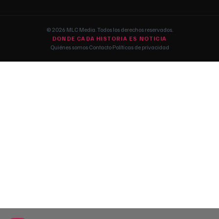
© 2026 MLC Media. Todos los derechos reservados.
DONDE CADA HISTORIA ES NOTICIA
Quiénes somos
·
Contacto
·
Políticas de privacidad