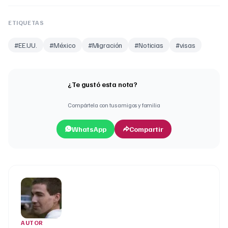
ETIQUETAS
#
EE.UU.
#
México
#
Migración
#
Noticias
#
visas
¿Te gustó esta nota?
Compártela con tus amigos y familia
WhatsApp
Compartir
AUTOR