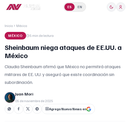
ES
EN
Inicio
México
MÉXICO
5 min
de lectura
Sheinbaum niega ataques de EE.UU. a
México
Claudia Sheinbaum afirmó que México no permitirá ataques
militares de EE. UU. y aseguró que existe coordinación sin
subordinación.
Juan Mori
05 de noviembre de 2025
Agrega Nueva News en