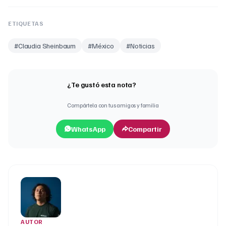
ETIQUETAS
#
Claudia Sheinbaum
#
México
#
Noticias
¿Te gustó esta nota?
Compártela con tus amigos y familia
WhatsApp
Compartir
AUTOR