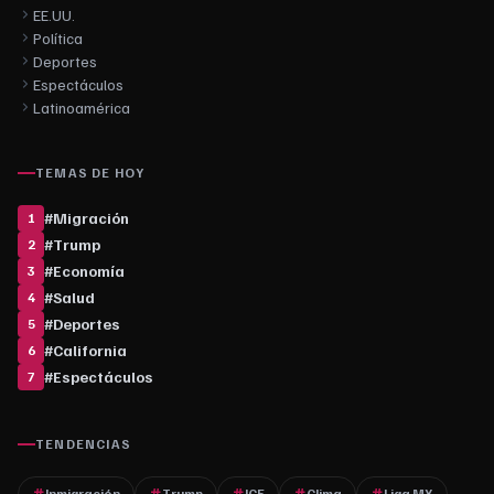
EE.UU.
Política
Deportes
Espectáculos
Latinoamérica
TEMAS DE HOY
#
Migración
1
#
Trump
2
#
Economía
3
#
Salud
4
#
Deportes
5
#
California
6
#
Espectáculos
7
TENDENCIAS
Inmigración
Trump
ICE
Clima
Liga MX