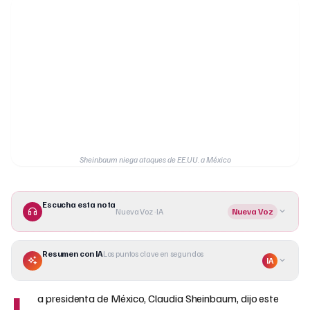
Sheinbaum niega ataques de EE.UU. a México
Escucha esta nota
Nueva Voz · IA
Nueva Voz
Resumen con IA
Los puntos clave en segundos
IA
L
a presidenta de México, Claudia Sheinbaum, dijo este