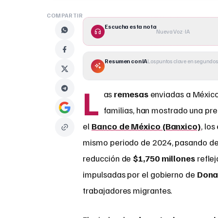
COMPARTIR
Escucha esta nota
Nueva Voz · IA
Resumen con IA
Los puntos clave en segundos
L
as
remesas
enviadas a México 
familias, han mostrado una pr
el
Banco de México (Banxico)
, lo
mismo periodo de 2024, pasando de 
reducción de
$1,750 millones
reflej
impulsadas por el gobierno de
Dona
trabajadores migrantes.