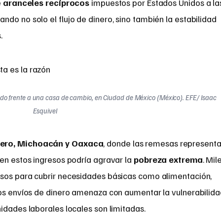
e
aranceles recíprocos
impuestos por Estados Unidos a la
do no solo el flujo de dinero, sino también la estabilidad
.
do frente a una casa de cambio, en Ciudad de México (México). EFE/ Isaac
Esquivel
rero, Michoacán y Oaxaca
, donde las remesas represent
a en estos ingresos podría agravar la
pobreza extrema
. Mil
rsos para cubrir necesidades básicas como alimentación,
los envíos de dinero amenaza con aumentar la vulnerabilid
idades laborales locales son limitadas.