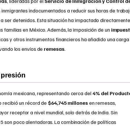
vas
, lideradas por el
Servicio de Inmigración y Control d
s inmigrantes indocumentados a reducir sus horas de traba
a ser detenidos. Esta situación ha impactado directament
us familias en México. Además, la imposición de un
impues
nicas y otros instrumentos financieros ha añadido una carga
ivando los envíos de
remesas
.
 presión
onomía mexicana, representando cerca del
4% del Product
o recibió un récord de
$64,745 millones
en remesas,
r receptor a nivel mundial, solo detrás de India. Sin
5 son poco alentadoras. La combinación de políticas