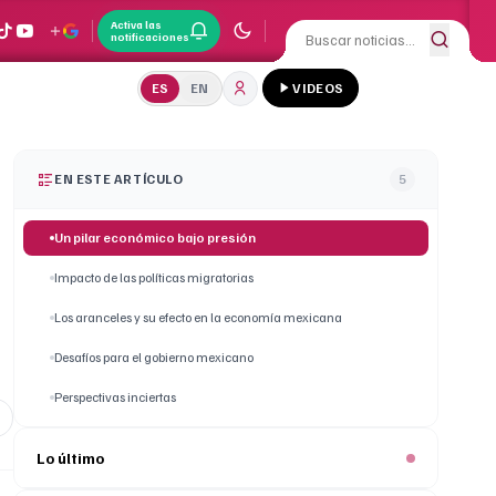
Activa las
notificaciones
ES
EN
VIDEOS
EN ESTE ARTÍCULO
5
Un pilar económico bajo presión
Impacto de las políticas migratorias
Los aranceles y su efecto en la economía mexicana
Desafíos para el gobierno mexicano
Perspectivas inciertas
Lo último