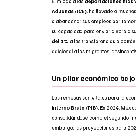
El miedo a las
deportaciones masi
Aduanas (ICE)
, ha llevado a mucho
o abandonar sus empleos por temor 
su capacidad para enviar dinero a s
del 1%
a las transferencias electró
adicional a los migrantes, desincent
Un pilar económico bajo
Las remesas son vitales para la ec
Interno Bruto (PIB)
. En 2024, Méxic
consolidándose como el segundo mayo
embargo, las proyecciones para 202