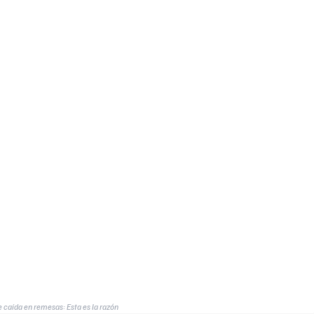
 caída en remesas: Esta es la razón