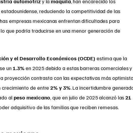
ustria automotriz
y la
maquila
, han encarecido los
estadounidense, reduciendo la competitividad de las
has empresas mexicanas enfrentan dificultades para
 lo que podría traducirse en una menor generación de
ión y el Desarrollo Económicos (OCDE)
estima que la
rse un
1.3%
en 2025 debido a estas barreras comerciales y
sta proyección contrasta con las expectativas más optimist
n crecimiento de entre
2% y 3%
. La incertidumbre generad
ado al
peso mexicano
, que en julio de 2025 alcanzó las
21
oder adquisitivo de las familias que reciben remesas.