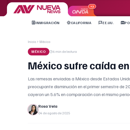
+3
INMIGRACIÓN
CALIFORNIA
EE.UU.
PO
Inicio
México
MÉXICO
6 min
de lectura
México sufre caída en
Las remesas enviadas a México desde Estados Unidos,
preocupante disminución en el primer semestre de 20
cayeron un 5.6% en comparación con el mismo period
Rosa Vela
04 de agosto de 2025