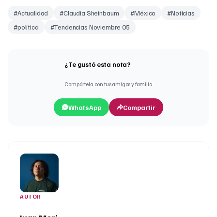
#
Actualidad
#
Claudia Sheinbaum
#
México
#
Noticias
#
política
#
Tendencias Noviembre 05
¿Te gustó esta nota?
Compártela con tus amigos y familia
WhatsApp
Compartir
AUTOR