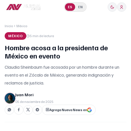
ES
EN
Inicio
México
MÉXICO
5 min
de lectura
Hombre acosa a la presidenta de
México en evento
Claudia Sheinbaum fue acosada por un hombre durante un
evento en el Zócalo de México, generando indignación y
reclamos de justicia.
Juan Mori
05 de noviembre de 2025
Agrega Nueva News en