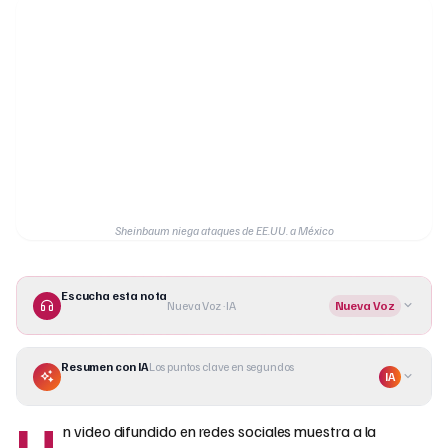
Sheinbaum niega ataques de EE.UU. a México
Escucha esta nota
Nueva Voz · IA
Nueva Voz
Resumen con IA
Los puntos clave en segundos
IA
U
n video difundido en redes sociales muestra a la