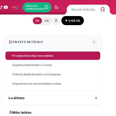
Activa las
notificaciones
ES
EN
VIDEOS
EN ESTE ARTÍCULO
4
Trump ataca las renovables
Expertos desmienten a Trump
Críticas desde el sector y el Congreso
Impacto en las comunidades rurales
Lo último
Más leídas