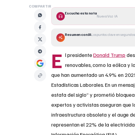
COMPARTIR
Escucha esta nota
Nueva Voz · IA
Resumen con IA
Los puntos clave en segundos
E
l presidente
Donald Trump
desa
renovables, como la eólica y la
que han aumentado un 4.9% en 2025, 
Estadísticas Laborales. En un mensa
estafa del siglo” y prometió bloquea
expertos y activistas aseguran que 
infraestructura obsoleta y el auge de
representan el 22% de la electricida
Información Energética (EIA).