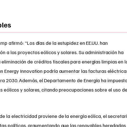
bles
ump afirmó: “Los días de la estupidez en EE.UU. han
ión a los proyectos eólicos y solares. Su administración ha
liminación de créditos fiscales para energías limpias en l
gún Energy Innovation podría aumentar las facturas eléctrica
ara 2030. Además, el Departamento de Energía ha impuest
es eólicos y solares, citando preocupaciones sobre el uso d
e la electricidad proviene de la energía eólica, el secretar
estas políticas, argumentando que las renovables heredadas