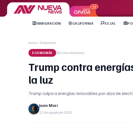
+3
INMIGRACIÓN
CALIFORNIA
EE.UU.
PO
Inicio
Economía
ECONOMÍA
4 min
de lectura
Trump contra energías
la luz
Trump culpa a energías renovables por alza de elect
Juan Mori
22 de agosto de 2025