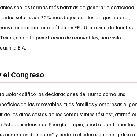
vables son las formas más baratas de generar electricidad,
plantas solares un 30% más bajos que los de gas natural,
 nueva capacidad energética en EE.UU. provino de fuentes
 Texas, con alta penetración de renovables, han visto
egún la EIA.
y el Congreso
gía Solar calificó las declaraciones de Trump como una
neficios de las renovables. “Las familias y empresas elige
r de los altos costos de los combustibles fósiles”, afirmó el
ón Estadounidense de Energía Limpia, añadió que frenar las
s aumentos de costos” y cederá el liderazgo energético a