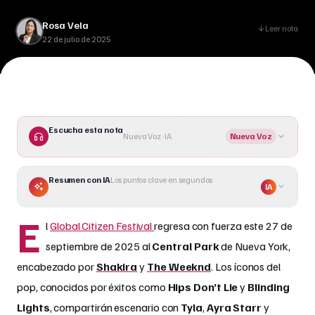
encabezado por Shakira y The Weeknd. Los íconos del pop,
Rosa Vela
conocidos por éxitos como Hips Don’t Lie y Blinding Lights,
Leer nota
22 de julio de 2025
compartirán escenario con Tyla, Ayra Starr y Mariah the
Scientist. Presentado por Hugh Jackman, el evento []
Escucha esta nota
Nueva Voz · IA
Nueva Voz
Resumen con IA
Los puntos clave en segundos
IA
E
l
Global Citizen Festival
regresa con fuerza este 27 de
septiembre de 2025 al
Central Park
de Nueva York,
encabezado por
Shakira
y
The Weeknd
. Los íconos del
pop, conocidos por éxitos como
Hips Don’t Lie
y
Blinding
Lights
, compartirán escenario con
Tyla
,
Ayra Starr
y