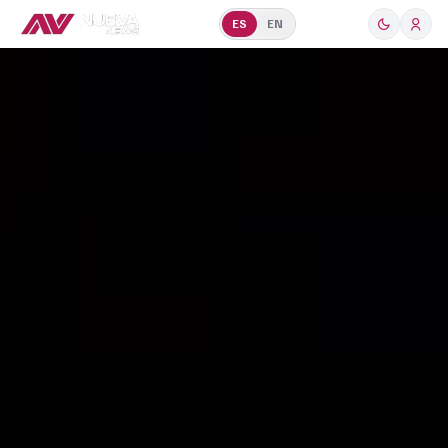
ES
EN