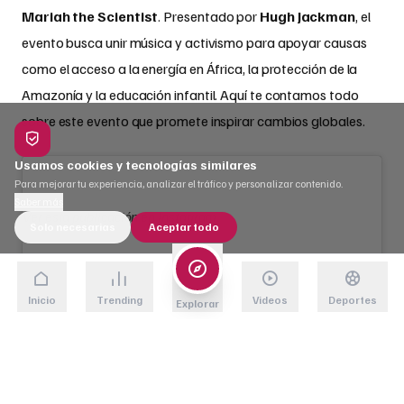
Mariah the Scientist
. Presentado por
Hugh Jackman
, el
evento busca unir música y activismo para apoyar causas
como el acceso a la energía en África, la protección de la
Amazonía y la educación infantil. Aquí te contamos todo
sobre este evento que promete inspirar cambios globales.
Usamos cookies y tecnologías similares
Para mejorar tu experiencia, analizar el tráfico y personalizar contenido.
Saber más
Ver esta publicación en Instagram
Solo necesarias
Aceptar todo
Una publicación compartida por Global Citizen (@glblctzn)
Inicio
Trending
Videos
Deportes
Explorar
El festival, que se celebra en el
Great Lawn
de Central Park,
no es solo un concierto. Es una plataforma para impulsar
acciones contra la pobreza extrema. “Estos artistas traen