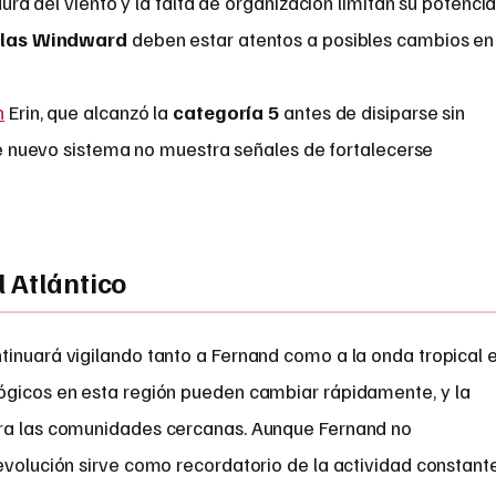
ra del viento y la falta de organización limitan su potencial
slas Windward
deben estar atentos a posibles cambios en
n
Erin, que alcanzó la
categoría 5
antes de disiparse sin
este nuevo sistema no muestra señales de fortalecerse
 Atlántico
tinuará vigilando tanto a Fernand como a la onda tropical 
ógicos en esta región pueden cambiar rápidamente, y la
ara las comunidades cercanas. Aunque Fernand no
evolución sirve como recordatorio de la actividad constant