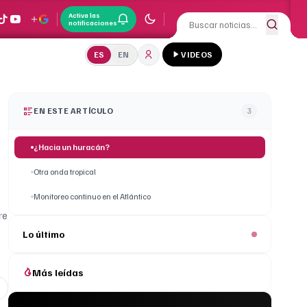
Activa las
notificaciones
ES
EN
VIDEOS
EN ESTE ARTÍCULO
3
¿Hacia un huracán?
Otra onda tropical
Monitoreo continuo en el Atlántico
re
Lo último
Más leídas