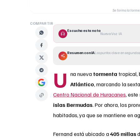
Se forma la tormen
COMPARTIR
Escucha esta nota
Nueva Voz · IA
Resumen con IA
Los puntos clave en segundos
U
na nueva
tormenta
tropical
Atlántico
, marcando la sext
Centro Nacional de Huracanes
, este
islas Bermudas
. Por ahora, los pr
habitadas, ya que se mantiene en ag
Fernand está ubicado a
405 millas
d