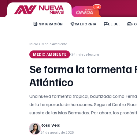
+3
INMIGRACIÓN
CALIFORNIA
EE.UU.
PO
Inicio
Medio Ambiente
MEDIO AMBIENTE
4 min
de lectura
Se forma la tormenta 
Atlántico
Una nueva tormenta tropical, bautizada como Fernan
de la temporada de huracanes. Según el Centro Nacio
sureste de las islas Bermudas. Por ahora, los pronós
Rosa Vela
24 de agosto de 2025