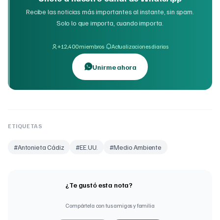
Recibe las noticias más importantes al instante, sin spam.
Solo lo que importa, cuando importa.
·
+12,400 miembros
Actualizaciones diarias
Unirme ahora
ETIQUETAS
#
Antonieta Cádiz
#
EE.UU.
#
Medio Ambiente
¿Te gustó esta nota?
Compártela con tus amigos y familia