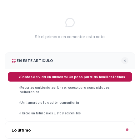
Sé el primero en comentar esta nota.
EN ESTE ARTÍCULO
4
Costos de vida en aumento: Un peso para las familias latinas
Recortes ambientales: Un retroceso para comunidades
vulnerables
Un llamado a la acción comunitaria
Hacia un futuro más justo y sostenible
Lo último