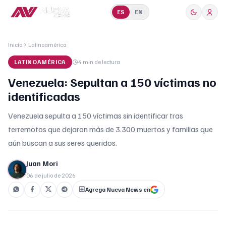
ES
EN
Inicio
Latinoamérica
LATINOAMÉRICA
4 min
de lectura
Venezuela: Sepultan a 150 víctimas no
identificadas
Venezuela sepulta a 150 víctimas sin identificar tras
terremotos que dejaron más de 3.300 muertos y familias que
aún buscan a sus seres queridos.
Juan Mori
06 de julio de 2026
Agrega Nueva News en