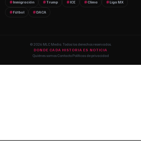
Inmigración
Trump
ICE
Clima
Liga MX
Fútbol
DACA
© 2026 MLC Media. Todos los derechos reservados.
DONDE CADA HISTORIA ES NOTICIA
Quiénes somos
·
Contacto
·
Políticas de privacidad