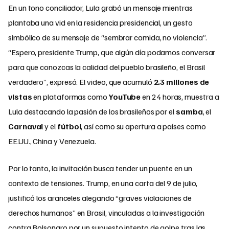
En un tono conciliador, Lula grabó un mensaje mientras
plantaba una vid en la residencia presidencial, un gesto
simbólico de su mensaje de “sembrar comida, no violencia”.
“Espero, presidente Trump, que algún día podamos conversar
para que conozcas la calidad del pueblo brasileño, el Brasil
verdadero”, expresó. El video, que acumuló
2.3 millones de
vistas
en plataformas como
YouTube
en 24 horas, muestra a
Lula destacando la pasión de los brasileños por el
samba
, el
Carnaval
y el
fútbol
, así como su apertura a países como
EE.UU., China y Venezuela.
Por lo tanto, la invitación busca tender un puente en un
contexto de tensiones. Trump, en una carta del 9 de julio,
justificó los aranceles alegando “graves violaciones de
derechos humanos” en Brasil, vinculadas a la investigación
contra Bolsonaro por un supuesto intento de golpe tras las