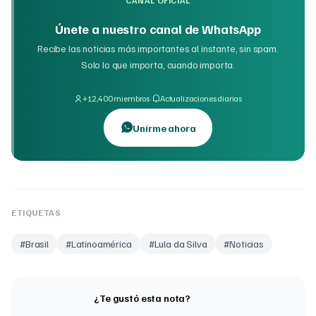
CANAL OFICIAL
Únete a nuestro canal de WhatsApp
Recibe las noticias más importantes al instante, sin spam.
Solo lo que importa, cuando importa.
·
+12,400 miembros
Actualizaciones diarias
Unirme ahora
ETIQUETAS
#
Brasil
#
Latinoamérica
#
Lula da Silva
#
Noticias
¿Te gustó esta nota?