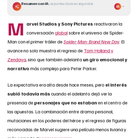
Resumen con IA
Los puntos clave en segundos
IA
M
arvel Studios y Sony Pictures
reactivaron la
conversación
global
sobre el universo de Spider-
Man con el primer tráiler de
Spider-Man: Brand New Day
. El
avance no solo muestra el regreso de
Tom Holland y
Zendaya
, sino que también adelanta
un giro emocional y
narrativo
más complejo para Peter Parker.
La expectativa era alta desde hace meses, pero
el interés
subió todavía más
cuando el adelanto dejó ver la
presencia de
personajes que no estaban
en el centro de
las apuestas. La combinación entre drama personal,
mutaciones en los poderes del héroe y el regreso de figuras
reconocidas de Marvel sugiere una película menos liviana y