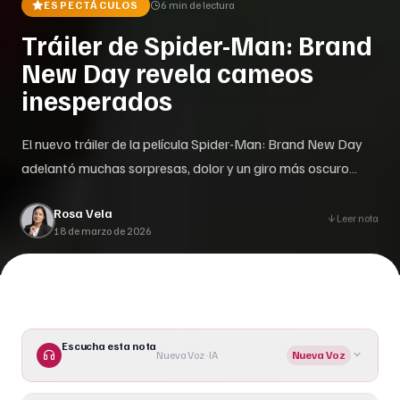
ESPECTÁCULOS
6 min
de lectura
Tráiler de Spider-Man: Brand
New Day revela cameos
inesperados
El nuevo tráiler de la película Spider-Man: Brand New Day
adelantó muchas sorpresas, dolor y un giro más oscuro
para nuestro querido Peter Parker.
Rosa Vela
Leer nota
18 de marzo de 2026
Escucha esta nota
Nueva Voz · IA
Nueva Voz