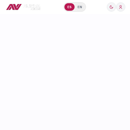
ES
EN