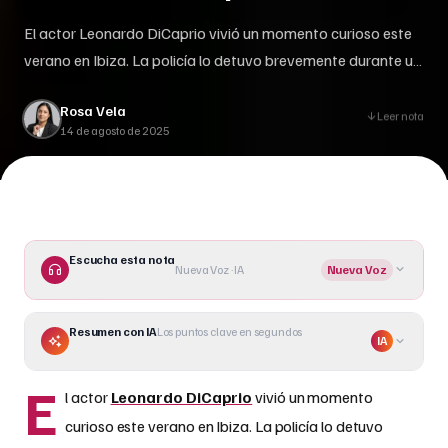
El actor Leonardo DiCaprio vivió un momento curioso este
verano en Ibiza. La policía lo detuvo brevemente durante un
control de seguridad en una fiesta privada. Vestido de
Rosa Vela
negro y con su característica gorra de béisbol, el actor de
Leer nota
14 de agosto de 2025
50 años pasó desapercibido. Según testigos, los oficiales
revisaron sus pertenencias sin saber quién era. En []
Escucha esta nota
Nueva Voz · IA
Nueva Voz
Resumen con IA
Los puntos clave en segundos
IA
E
l actor
Leonardo DiCaprio
vivió un momento
curioso este verano en Ibiza. La policía lo detuvo