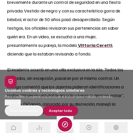
brevemente durante un control de seguridad en una fiesta
privada. Vestido de negro y con su característica gorra de
béisbol, el actor de 50 años pasó desapercibido. Según
testigos, los oficiales revisaron sus pertenencias sin saber
quién era. En un video, se escucha a una mujer,
presuntamente su pareja, la modelo
Vittoria Ceretti
,
diciendo que la estaban revisando a fondo.
El incidente ocurrió en una villa exclusiva en la isla. Todos los
invitados, sin excepción, pasaron por el mismo control. Un
testigo comentó que los agentes pidieron identificaciones a
Usamos cookies y tecnologías similares
todos. “Hicieron una doble mirada y luego lo dejaron entrar”,
Para mejorar tu experiencia, analizar el tráfico y personalizar contenido.
Saber más
agregó. DiCaprio, conocido por su discreción, manejó la
Solo necesarias
Aceptar todo
situación con calma y una sonrisa.
La pareja había llegado a Ibiza tras un viaje por el