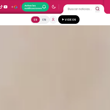
Activa las
notificaciones
ES
EN
VIDEOS