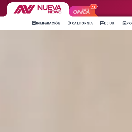
+3
INMIGRACIÓN
CALIFORNIA
EE.UU.
PO