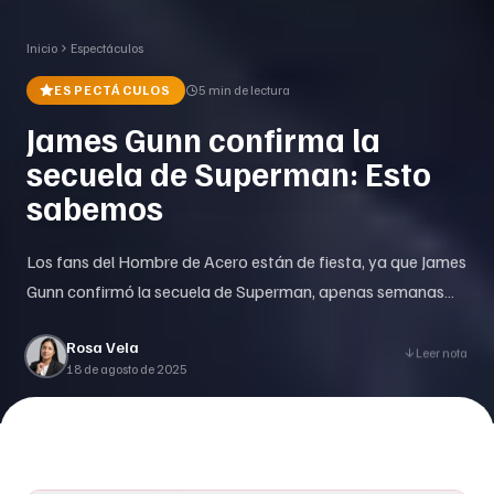
Inicio
Espectáculos
ESPECTÁCULOS
5 min
de lectura
James Gunn confirma la
secuela de Superman: Esto
sabemos
Los fans del Hombre de Acero están de fiesta, ya que James
Gunn confirmó la secuela de Superman, apenas semanas
después del exitoso estreno de la primera entrega. La
Rosa Vela
película, lanzada el 11 de julio de 2025, ha cautivado a
Leer nota
18 de agosto de 2025
críticos y audiencias, recaudando más de 588 millones de
dólares a nivel mundial. David Corenswet, []