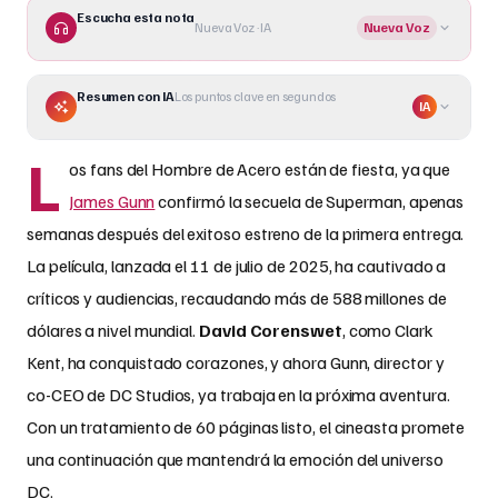
Escucha esta nota
Nueva Voz · IA
Nueva Voz
Resumen con IA
Los puntos clave en segundos
IA
L
os fans del Hombre de Acero están de fiesta, ya que
James Gunn
confirmó la secuela de Superman, apenas
semanas después del exitoso estreno de la primera entrega.
La película, lanzada el 11 de julio de 2025, ha cautivado a
críticos y audiencias, recaudando más de 588 millones de
dólares a nivel mundial.
David Corenswet
, como Clark
Kent, ha conquistado corazones, y ahora Gunn, director y
co-CEO de DC Studios, ya trabaja en la próxima aventura.
Con un tratamiento de 60 páginas listo, el cineasta promete
una continuación que mantendrá la emoción del universo
DC.