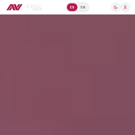
ES
EN