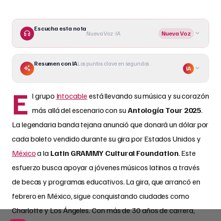
Escucha esta nota
Nueva Voz · IA
Nueva Voz
Resumen con IA
Los puntos clave en segundos
IA
E
l grupo
Intocable
está llevando su música y su corazón
más allá del escenario con su
Antología Tour 2025
.
La legendaria banda tejana anunció que donará un dólar por
cada boleto vendido durante su gira por Estados Unidos y
México
a la
Latin GRAMMY Cultural Foundation
. Este
esfuerzo busca apoyar a jóvenes músicos latinos a través
de becas y programas educativos. La gira, que arrancó en
febrero en México, sigue conquistando ciudades como
Charlotte y Los Ángeles. Con más de 30 años de carrera,