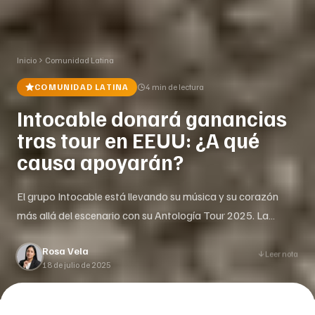
Inicio
Comunidad Latina
COMUNIDAD LATINA
4 min
de lectura
Intocable donará ganancias
tras tour en EEUU: ¿A qué
causa apoyarán?
El grupo Intocable está llevando su música y su corazón
más allá del escenario con su Antología Tour 2025. La
legendaria banda tejana anunció que donará un dólar por
Rosa Vela
cada boleto vendido durante su gira por Estados Unidos y
Leer nota
18 de julio de 2025
México a la Latin GRAMMY Cultural Foundation. Este
esfuerzo busca apoyar a jóvenes músicos latinos a []