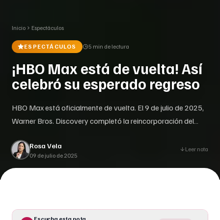
Inicio
Espectáculos
ESPECTÁCULOS
5 min
de lectura
¡HBO Max está de vuelta! Así
celebró su esperado regreso
HBO Max está oficialmente de vuelta. El 9 de julio de 2025,
Warner Bros. Discovery completó la reincorporación del
nombre, dejando atrás dos años como simplemente “Max”.
Rosa Vela
La plataforma, que debutó en 2020, celebra su regreso con
Leer nota
09 de julio de 2025
una campaña promocional que lleva el lema “It’s good to be
home” y un logo renovado en blanco []
Escucha esta nota