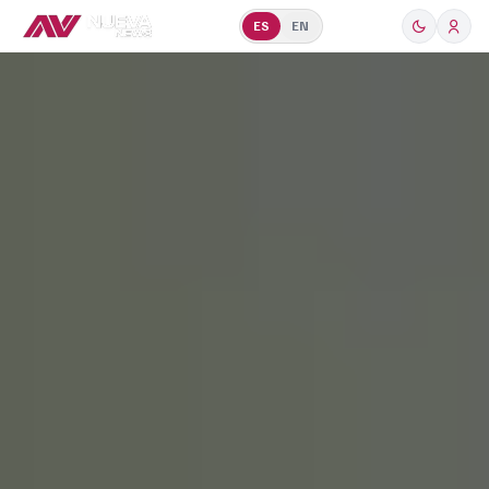
ES
EN