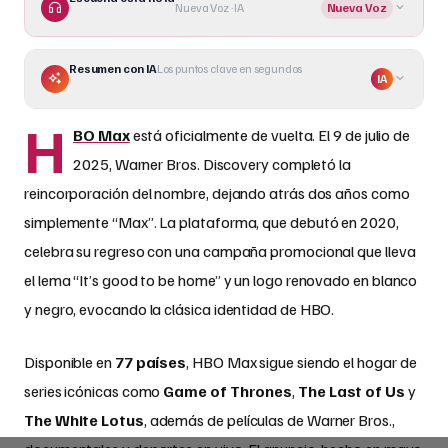
Nueva Voz · IA
Nueva Voz
Resumen con IA
Los puntos clave en segundos
IA
H
BO Max
está oficialmente de vuelta. El 9 de julio de
2025, Warner Bros. Discovery completó la
reincorporación del nombre, dejando atrás dos años como
simplemente “Max”. La plataforma, que debutó en 2020,
celebra su regreso con una campaña promocional que lleva
el lema “It’s good to be home” y un logo renovado en blanco
y negro, evocando la clásica identidad de HBO.
Disponible en
77 países
, HBO Max sigue siendo el hogar de
series icónicas como
Game of Thrones
,
The Last of Us
y
The White Lotus
, además de películas de Warner Bros.,