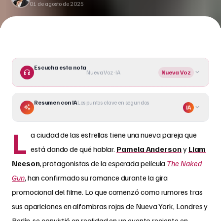
01 de agosto de 2025
filme. Lo que comenzó como rumores tras sus apariciones
en alfombras rojas de Nueva York, Londres y Berlín, []
Escucha esta nota
Nueva Voz · IA
Nueva Voz
Resumen con IA
Los puntos clave en segundos
IA
L
a ciudad de las estrellas tiene una nueva pareja que
está dando de qué hablar.
Pamela Anderson
y
Liam
Neeson
, protagonistas de la esperada película
The Naked
Gun
, han confirmado su romance durante la gira
promocional del filme. Lo que comenzó como rumores tras
sus apariciones en alfombras rojas de Nueva York, Londres y
Berlín, se convirtió en realidad en un evento reciente en