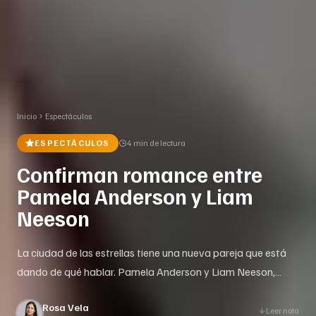
Inicio
Espectáculos
ESPECTÁCULOS
4 min
de lectura
Confirman romance entre
Pamela Anderson y Liam
Neeson
La ciudad de las estrellas tiene una nueva pareja que está
dando de qué hablar. Pamela Anderson y Liam Neeson,
protagonistas de la esperada película The Naked Gun, han
Rosa Vela
confirmado su romance durante la gira promocional del
Leer nota