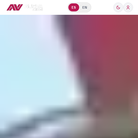
ES
EN