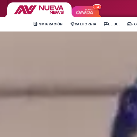
+3
INMIGRACIÓN
CALIFORNIA
EE.UU.
PO