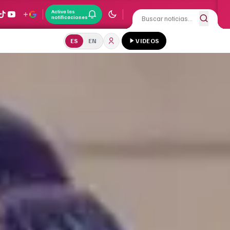
Activa las
notificaciones
ES
EN
VIDEOS