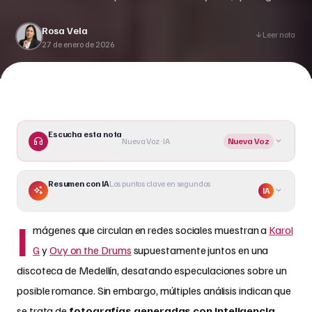
TMZ ocurrió hace varios meses.
Rosa Vela
Leer nota
27 de enero de 2026
Escucha esta nota
Nueva Voz · IA
Nueva Voz
Resumen con IA
Los puntos clave en segundos
IA
I
mágenes que circulan en redes sociales muestran a
Karol
G
y
Ovy on the Drums
supuestamente juntos en una
discoteca de Medellín, desatando especulaciones sobre un
posible romance. Sin embargo, múltiples análisis indican que
se trata de
fotografías generadas con inteligencia