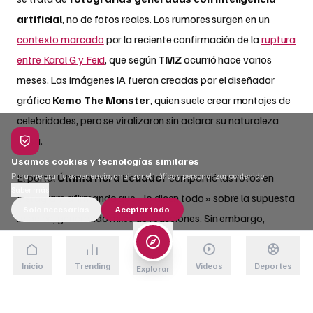
artificial
, no de fotos reales. Los rumores surgen en un
contexto marcado
por la reciente confirmación de la
ruptura
entre Karol G y Feid
, que según
TMZ
ocurrió hace varios
meses. Las imágenes IA fueron creadas por el diseñador
gráfico
Kemo The Monster
, quien suele crear montajes de
celebridades, pero se viralizaron sin aclarar su naturaleza
falsa.
Usamos cookies y tecnologías similares
El portal
Última Hora Ecuador
compartió las fotos en
Para mejorar tu experiencia, analizar el tráfico y personalizar contenido.
Saber más
Instagram afirmando que «lo dicen todo» sobre la supuesta
Solo necesarias
Aceptar todo
relación, generando miles de reacciones. Sin embargo,
seguidores atentos señalaron inmediatamente: «Eso es IA»,
comentario que acumuló más de
3.000 me gusta
. Detalles
Inicio
Trending
Videos
Deportes
Explorar
como la
iluminación inconsistente
, la
textura extraña
de la ropa
y
rasgos faciales que no coinciden con la