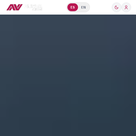
ES
EN