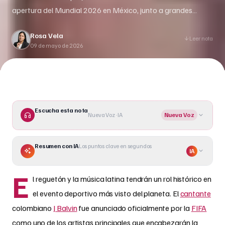
apertura del Mundial 2026 en México, junto a grandes
estrellas como Maná y Alejandro Fernández.
Rosa Vela
Leer nota
09 de mayo de 2026
Escucha esta nota
Nueva Voz · IA
Nueva Voz
Resumen con IA
Los puntos clave en segundos
IA
E
l reguetón y la música latina tendrán un rol histórico en
el evento deportivo más visto del planeta. El
cantante
colombiano
J Balvin
fue anunciado oficialmente por la
FIFA
como uno de los artistas principales que encabezarán la