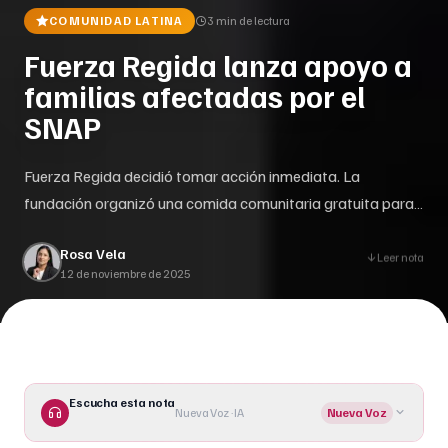
COMUNIDAD LATINA
3 min
de lectura
Fuerza Regida lanza apoyo a
familias afectadas por el
SNAP
Fuerza Regida decidió tomar acción inmediata. La
fundación organizó una comida comunitaria gratuita para
apoyar a familias locales afectadas.
Rosa Vela
Leer nota
12 de noviembre de 2025
Escucha esta nota
Nueva Voz · IA
Nueva Voz