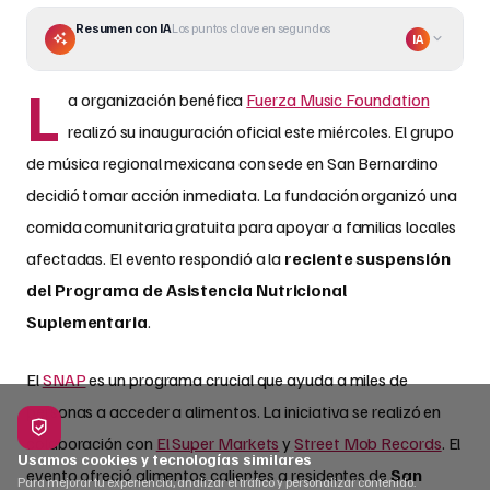
Resumen con IA
Los puntos clave en segundos
IA
L
a organización benéfica
Fuerza Music Foundation
realizó su inauguración oficial este miércoles. El grupo
de música regional mexicana con sede en San Bernardino
decidió tomar acción inmediata. La fundación organizó una
comida comunitaria gratuita para apoyar a familias locales
afectadas. El evento respondió a la
reciente suspensión
del Programa de Asistencia Nutricional
Suplementaria
.
El
SNAP
es un programa crucial que ayuda a miles de
personas a acceder a alimentos. La iniciativa se realizó en
colaboración con
El Super Markets
y
Street Mob Records
. El
Usamos cookies y tecnologías similares
evento ofreció alimentos calientes a residentes de
San
Para mejorar tu experiencia, analizar el tráfico y personalizar contenido.