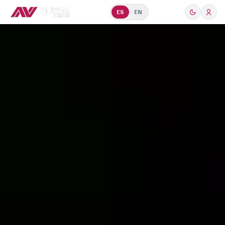
ES
EN