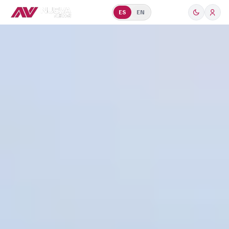
ES
EN