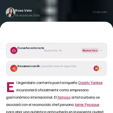
anticuchería casual en Nueva York.
Rosa Vela
Leer nota
06 de julio de 2026
Escucha esta nota
Nueva Voz · IA
Nueva Voz
Resumen con IA
Los puntos clave en segundos
IA
E
l legendario cantante puertorriqueño
Daddy Yankee
incursionará oficialmente como empresario
gastronómico internacional. El
famoso
artista urbano se
asociará con el reconocido chef peruano
Jaime Pesaque
para abrir una auténtica anticuchería en la exigente ciudad