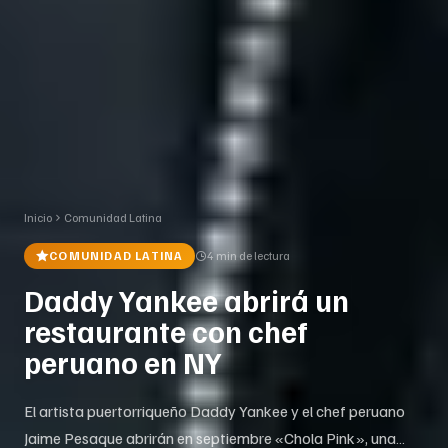
Inicio
Comunidad Latina
COMUNIDAD LATINA
4 min
de lectura
Daddy Yankee abrirá un
restaurante con chef
peruano en NY
El artista puertorriqueño Daddy Yankee y el chef peruano
Jaime Pesaque abrirán en septiembre «Chola Pink», una