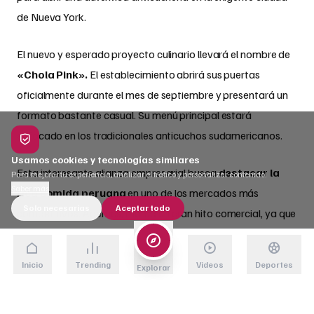
de Nueva York.
El nuevo y esperado proyecto culinario llevará el nombre de
«Chola Pink».
El establecimiento abrirá sus puertas
oficialmente durante el mes de septiembre y presentará un
formato bastante casual. Su menú principal estará
enfocado en los tradicionales anticuchos sudamericanos.
Usamos cookies y tecnologías similares
Esta interesante alianza empresarial busca
destacar la
Para mejorar tu experiencia, analizar el tráfico y personalizar contenido.
Saber más
rica comida peruana
en uno de los mercados más
Solo necesarias
Aceptar todo
competitivos. Además, marca un gran hito comercial, ya que
Daddy Yankee sería la primera gran estrella mundial de la
música involucrada directamente en promover la comida
Inicio
Trending
Videos
Deportes
Explorar
peruana
internacionalmente
.