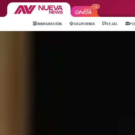
+3
INMIGRACIÓN
CALIFORNIA
EE.UU.
PO