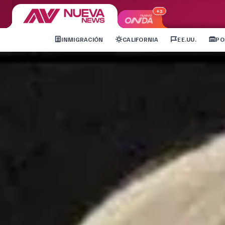
+3
INMIGRACIÓN
CALIFORNIA
EE.UU.
PO