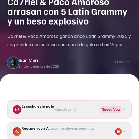
Ca7riel & Paco Amoroso
arrasan con 5 Latin Grammy
y un beso explosivo
Ca7riel & Paco Amoroso ganan cinco Latin Grammy 2025 y
sorprenden con un beso que marcó la gala en Las Vegas.
Juan Mori
Leer nota
14 de noviembre de 2025
Escucha esta nota
Nueva Voz · IA
Nueva Voz
Resumen con IA
Los puntos clave en segundos
IA