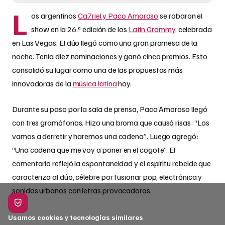
L
os argentinos
Ca7riel y Paco Amoroso
se robaron el
show en la 26.ª edición de los
Latin Grammy
, celebrada
en Las Vegas. El dúo llegó como una gran promesa de la
noche. Tenía diez nominaciones y ganó cinco premios. Esto
consolidó su lugar como una de las propuestas más
innovadoras de la
música latina
hoy.
Durante su paso por la sala de prensa, Paco Amoroso llegó
con tres gramófonos. Hizo una broma que causó risas: “Los
vamos a derretir y haremos una cadena”. Luego agregó:
“Una cadena que me voy a poner en el cogote”. El
comentario reflejó la espontaneidad y el espíritu rebelde que
caracteriza al dúo, célebre por fusionar pop, electrónica y
sonidos urbanos con letras provocadoras.
Usamos cookies y tecnologías similares