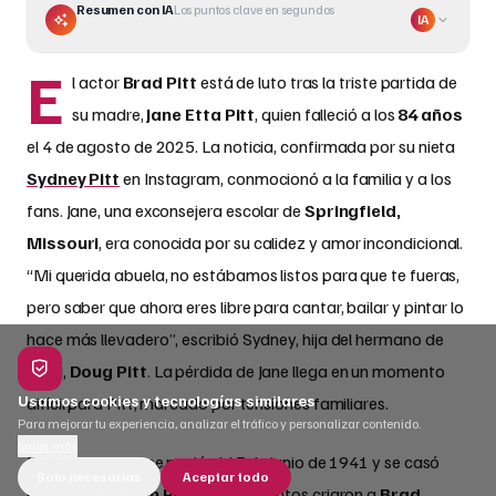
Resumen con IA
Los puntos clave en segundos
IA
E
l actor
Brad Pitt
está de luto tras la triste partida de
su madre,
Jane Etta Pitt
, quien falleció a los
84 años
el 4 de agosto de 2025. La noticia, confirmada por su nieta
Sydney Pitt
en Instagram, conmocionó a la familia y a los
fans. Jane, una exconsejera escolar de
Springfield,
Missouri
, era conocida por su calidez y amor incondicional.
“Mi querida abuela, no estábamos listos para que te fueras,
pero saber que ahora eres libre para cantar, bailar y pintar lo
hace más llevadero”, escribió Sydney, hija del hermano de
Brad,
Doug Pitt
. La pérdida de Jane llega en un momento
Usamos cookies y tecnologías similares
difícil para Pitt, marcado por tensiones familiares.
Para mejorar tu experiencia, analizar el tráfico y personalizar contenido.
Saber más
Jane Etta Hillhouse nació el 13 de junio de 1941 y se casó
Solo necesarias
Aceptar todo
con
William Alvin Pitt
en 1962. Juntos criaron a
Brad
,