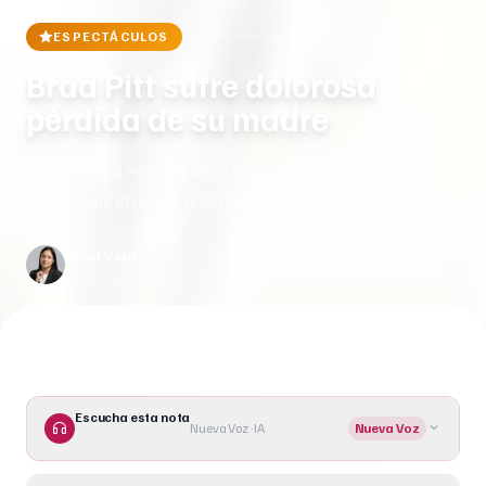
ESPECTÁCULOS
4 min
de lectura
Brad Pitt sufre dolorosa
pérdida de su madre
El actor Brad Pitt está de luto tras la triste partida de su
madre, Jane Etta Pitt, quien falleció a los 84 años el 4 de
agosto de 2025. La noticia, confirmada por su nieta Sydney
Rosa Vela
Pitt en Instagram, conmocionó a la familia y a los fans. Jane,
Leer nota
06 de agosto de 2025
una exconsejera escolar de Springfield, Missouri, era []
Escucha esta nota
Nueva Voz · IA
Nueva Voz