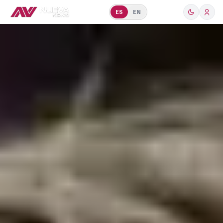
ES
EN