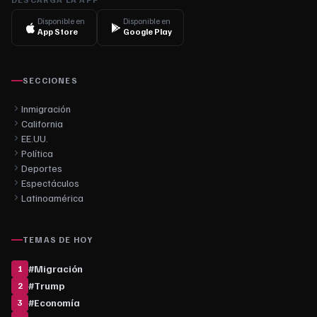
Disponible en
Disponible en
App Store
Google Play
SECCIONES
Inmigración
California
EE.UU.
Política
Deportes
Espectáculos
Latinoamérica
TEMAS DE HOY
#
Migración
1
#
Trump
2
#
Economía
3