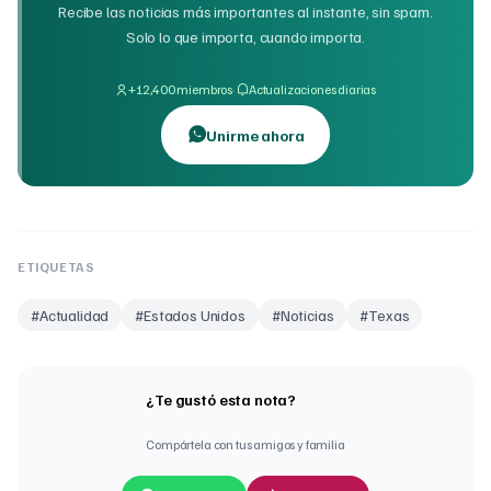
Recibe las noticias más importantes al instante, sin spam.
Solo lo que importa, cuando importa.
·
+12,400 miembros
Actualizaciones diarias
Unirme ahora
ETIQUETAS
#
Actualidad
#
Estados Unidos
#
Noticias
#
Texas
¿Te gustó esta nota?
Compártela con tus amigos y familia