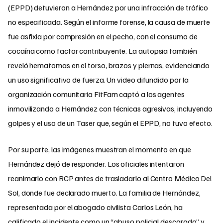
(EPPD) detuvieron a Hernández por una infracción de tráfico
no especificada. Según el informe forense, la causa de muerte
fue asfixia por compresión en el pecho, con el consumo de
cocaína como factor contribuyente. La autopsia también
reveló hematomas en el torso, brazos y piernas, evidenciando
un uso significativo de fuerza. Un video difundido por la
organización comunitaria FitFam captó a los agentes
inmovilizando a Hernández con técnicas agresivas, incluyendo
golpes y el uso de un Taser que, según el EPPD, no tuvo efecto.
Por su parte, las imágenes muestran el momento en que
Hernández dejó de responder. Los oficiales intentaron
reanimarlo con RCP antes de trasladarlo al Centro Médico Del
Sol, donde fue declarado muerto. La familia de Hernández,
representada por el abogado civilista Carlos León, ha
calificado el incidente como un “abuso policial descarado” y