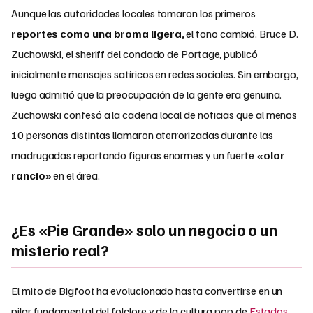
Aunque las autoridades locales tomaron los primeros
reportes como una broma ligera,
el tono cambió. Bruce D.
Zuchowski, el sheriff del condado de Portage, publicó
inicialmente mensajes satíricos en redes sociales. Sin embargo,
luego admitió que la preocupación de la gente era genuina.
Zuchowski confesó a la cadena local de noticias que al menos
10 personas distintas llamaron aterrorizadas durante las
madrugadas reportando figuras enormes y un fuerte
«olor
rancio»
en el área.
¿Es «Pie Grande» solo un negocio o un
misterio real?
El mito de Bigfoot ha evolucionado hasta convertirse en un
pilar fundamental del folclore y de la cultura pop de
Estados