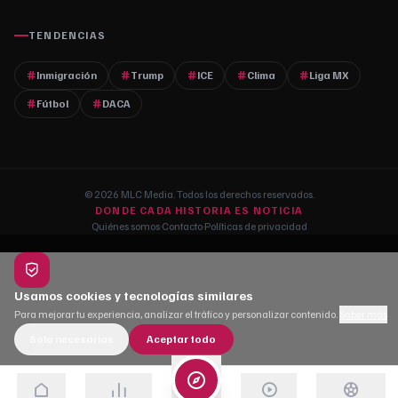
TENDENCIAS
Inmigración
Trump
ICE
Clima
Liga MX
Fútbol
DACA
© 2026 MLC Media. Todos los derechos reservados.
DONDE CADA HISTORIA ES NOTICIA
Quiénes somos
·
Contacto
·
Políticas de privacidad
Usamos cookies y tecnologías similares
Para mejorar tu experiencia, analizar el tráfico y personalizar contenido.
Saber más
Solo necesarias
Aceptar todo