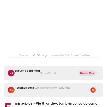
¿Criatura o mito? Resurgen teorías sobre “Pie Grande” en Ohio
Escucha esta nota
Nueva Voz · IA
Nueva Voz
Resumen con IA
Los puntos clave en segundos
IA
E
l misterio de
«Pie Grande»,
también conocido como