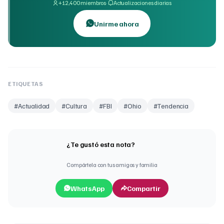
·
+12,400 miembros
Actualizaciones diarias
Unirme ahora
ETIQUETAS
#
Actualidad
#
Cultura
#
FBI
#
Ohio
#
Tendencia
¿Te gustó esta nota?
Compártela con tus amigos y familia
WhatsApp
Compartir