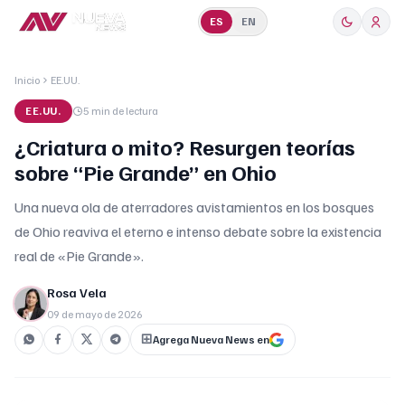
ES
EN
Inicio
EE.UU.
EE.UU.
5 min
de lectura
¿Criatura o mito? Resurgen teorías
sobre “Pie Grande” en Ohio
Una nueva ola de aterradores avistamientos en los bosques
de Ohio reaviva el eterno e intenso debate sobre la existencia
real de «Pie Grande».
Rosa Vela
09 de mayo de 2026
Agrega Nueva News en