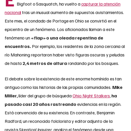
Bigfoot o Sasquatch, ha vuelto a
capturar la atención
nacional
tras un inusual aumento de supuestos avistamientos.
Este mes, el condado de Portage en Ohio se convirtió en el
epicentro de un fenómeno. Los aficionados llaman a este
fenómeno un
«flap» o una oleada repentina de
encuentros.
Por ejemplo, los residentes de la zona cercana al
río Mahoning reportaron haber visto figuras oscuras y peludas
de hasta
2,4 metros de altura
rondando por los bosques.
El debate sobre la existencia de este enorme homínido es tan
antiguo como las historias de las propias comunidades.
Mike
Miller,
líder del grupo de búsqueda
Ohio Night Stalkers
,
ha
pasado casi 20 años rastreando
evidencias en la región.
Está convencido de su existencia. En contraste, Benjamin
Radford, un reconocido folclorista y editor adjunto de la
revista
Skeptical Inquirer
, analiza el fenómeno desde una