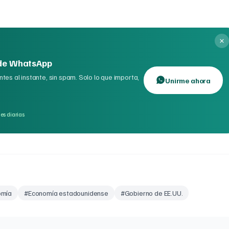
 de WhatsApp
tes al instante, sin spam. Solo lo que importa,
Unirme ahora
es diarias
omía
#
Economía estadounidense
#
Gobierno de EE.UU.