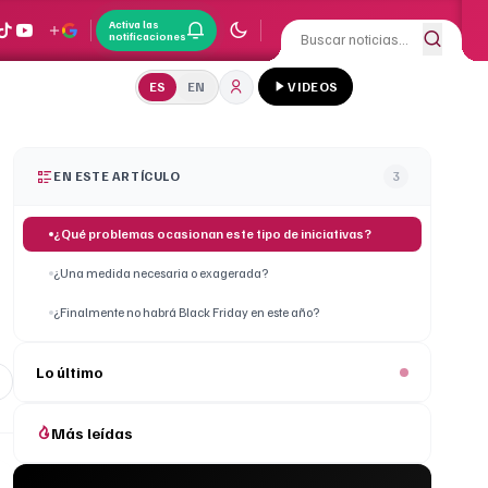
Activa las
notificaciones
ES
EN
VIDEOS
EN ESTE ARTÍCULO
3
¿Qué problemas ocasionan este tipo de iniciativas?
¿Una medida necesaria o exagerada?
¿Finalmente no habrá Black Friday en este año?
Lo último
Más leídas