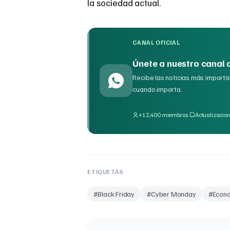
la sociedad actual.
CANAL OFICIAL
Únete a nuestro canal
Recibe las noticias más importan
cuando importa.
·
+12,400 miembros
Actualizacion
ETIQUETAS
#
Black Friday
#
Cyber Monday
#
Econ