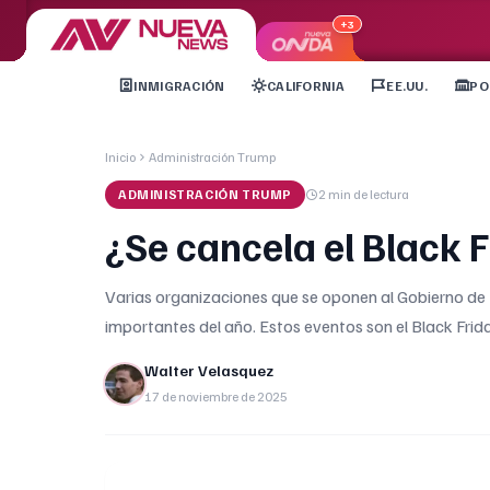
+3
INMIGRACIÓN
CALIFORNIA
EE.UU.
PO
Inicio
Administración Trump
ADMINISTRACIÓN TRUMP
2 min
de lectura
¿Se cancela el Black F
Varias organizaciones que se oponen al Gobierno de
importantes del año. Estos eventos son el Black Frida
Walter Velasquez
17 de noviembre de 2025