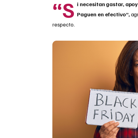
“S
i necesitan gastar, apo
Paguen en efectivo”,
agr
respecto.