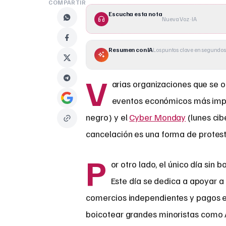
COMPARTIR
Escucha esta nota
Nueva Voz · IA
Resumen con IA
Los puntos clave en segundos
V
arias organizaciones que se 
eventos económicos más impor
negro) y el
Cyber Monday
(lunes cib
cancelación es una forma de protest
P
or otro lado, el único día sin
Este día se dedica a apoyar 
comercios independientes y pagos e
boicotear grandes minoristas como 