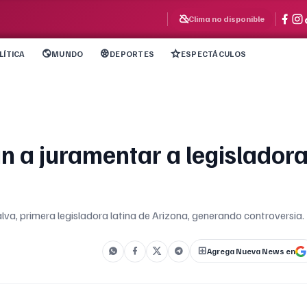
Clima no disponible
LÍTICA
MUNDO
DEPORTES
ESPECTÁCULOS
n a juramentar a legislador
lva, primera legisladora latina de Arizona, generando controversia.
Agrega Nueva News en