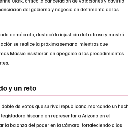
ine Clark, criticó la cancelación de votaciones y advirtió
inanciación del gobierno y negocia en detrimento de los
noría demócrata, destacó la injusticia del retraso y mostró
ación se realice la próxima semana, mientras que
mas Massie insistieron en apegarse a los procedimientos
tes.
do y un reto
l doble de votos que su rival republicano, marcando un hec
a legisladora hispana en representar a Arizona en el
ar la balanza del poder en la Cámara, fortaleciendo a los