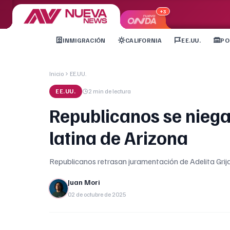
+3
INMIGRACIÓN
CALIFORNIA
EE.UU.
PO
Inicio
EE.UU.
EE.UU.
2 min
de lectura
Republicanos se niega
latina de Arizona
Republicanos retrasan juramentación de Adelita Grija
Juan Mori
02 de octubre de 2025