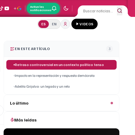
Activa las
notificaciones
ES
EN
VIDEOS
EN ESTE ARTÍCULO
3
a
Retraso controversial en un contexto político tenso
Impacto en la representación y respuesta demócrata
Adelita Grijalva: un legado y un reto
Lo último
Más leídas