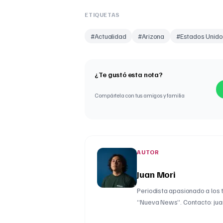
ETIQUETAS
#
Actualidad
#
Arizona
#
Estados Unido
¿Te gustó esta nota?
Compártela con tus amigos y familia
AUTOR
Juan Mori
Periodista apasionado a los 
“Nueva News”. Contacto: ju