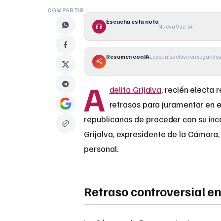
COMPARTIR
Escucha esta nota
Nueva Voz · IA
Resumen con IA
Los puntos clave en segundos
A
delita Grijalva
, recién electa 
retrasos para juramentar en e
republicanos de proceder con su inco
Grijalva, expresidente de la Cámara, 
personal.
Retraso controversial en