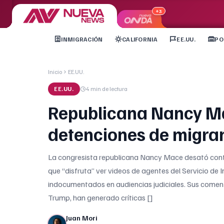
+3
INMIGRACIÓN
CALIFORNIA
EE.UU.
PO
Inicio
EE.UU.
EE.UU.
4 min
de lectura
Republicana Nancy Ma
detenciones de migra
La congresista republicana Nancy Mace desató contr
que “disfruta” ver videos de agentes del Servicio de
indocumentados en audiencias judiciales. Sus comenta
Trump, han generado críticas []
Juan Mori