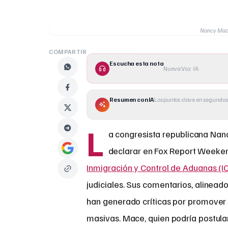
Nancy Mace
COMPARTIR
Escucha esta nota
Nueva Voz · IA
Resumen con IA
Los puntos clave en segundos
L
a congresista republicana Nanc
declarar en Fox Report Weeken
Inmigración y Control de Aduanas (I
judiciales. Sus comentarios, alineado
han generado críticas por promover 
masivas. Mace, quien podría postula