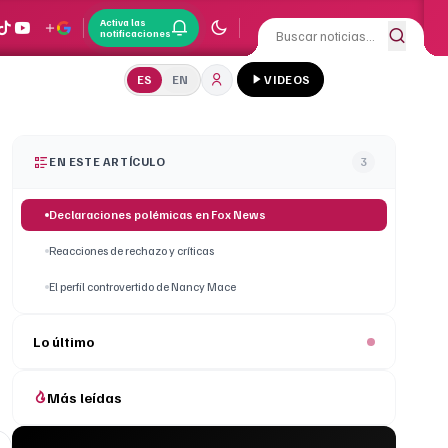
Activa las
notificaciones
ES
EN
VIDEOS
EN ESTE ARTÍCULO
3
Declaraciones polémicas en Fox News
Reacciones de rechazo y críticas
El perfil controvertido de Nancy Mace
Lo último
Más leídas