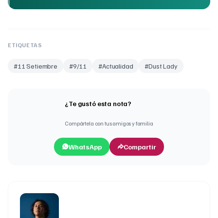
ETIQUETAS
#
11 Setiembre
#
9/11
#
Actualidad
#
Dust Lady
¿Te gustó esta nota?
Compártela con tus amigos y familia
WhatsApp
Compartir