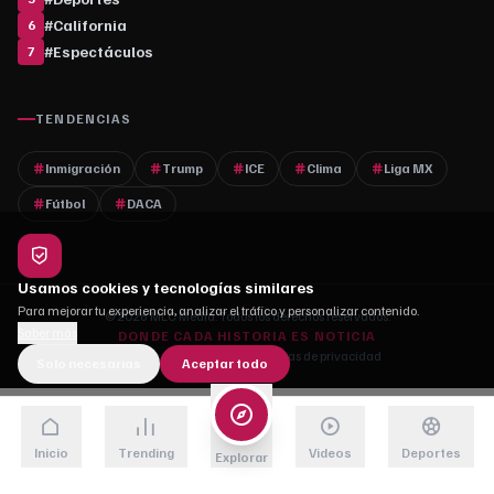
#
California
6
#
Espectáculos
7
TENDENCIAS
Inmigración
Trump
ICE
Clima
Liga MX
Fútbol
DACA
Usamos cookies y tecnologías similares
Para mejorar tu experiencia, analizar el tráfico y personalizar contenido.
© 2026 MLC Media. Todos los derechos reservados.
Saber más
DONDE CADA HISTORIA ES NOTICIA
Quiénes somos
·
Contacto
·
Políticas de privacidad
Solo necesarias
Aceptar todo
Inicio
Trending
Videos
Deportes
Explorar