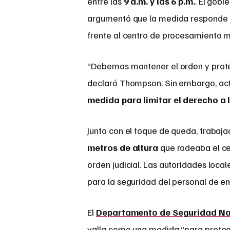
entre las
9 a.m. y las 6 p.m.
. El gobi
argumentó que la medida responde a 
frente al centro de procesamiento mi
“Debemos mantener el orden y proteg
declaró Thompson. Sin embargo, acti
medida para limitar el derecho a l
Junto con el toque de queda, traba
metros de altura
que rodeaba el ce
orden judicial. Las autoridades loca
para la seguridad del personal de e
El
Departamento de Seguridad Na
valla como una medida “para protege