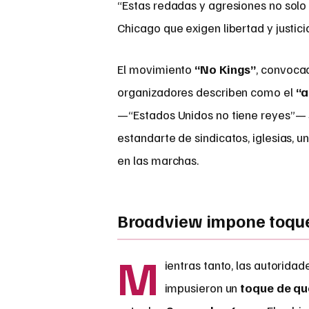
“Estas redadas y agresiones no solo 
Chicago que exigen libertad y justicia
El movimiento
“No Kings”
, convoca
organizadores describen como el
“a
—“Estados Unidos no tiene reyes”— s
estandarte de sindicatos, iglesias, 
en las marchas.
Broadview impone toque
M
ientras tanto, las autorida
impusieron un
toque de q