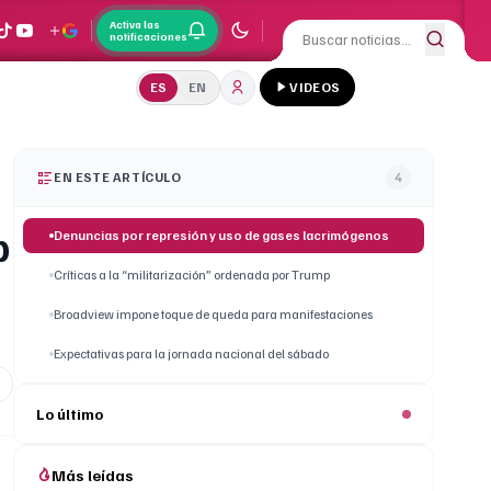
Activa las
notificaciones
ES
EN
VIDEOS
EN ESTE ARTÍCULO
4
p
Denuncias por represión y uso de gases lacrimógenos
Críticas a la “militarización” ordenada por Trump
Broadview impone toque de queda para manifestaciones
Expectativas para la jornada nacional del sábado
Lo último
Más leídas