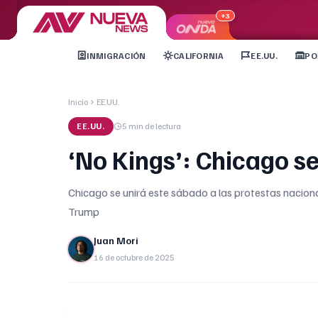
+3
INMIGRACIÓN
CALIFORNIA
EE.UU.
PO
Inicio
EE.UU.
EE.UU.
5 min
de lectura
‘No Kings’: Chicago se
Chicago se unirá este sábado a las protestas naciona
Trump
Juan Mori
16 de octubre de 2025