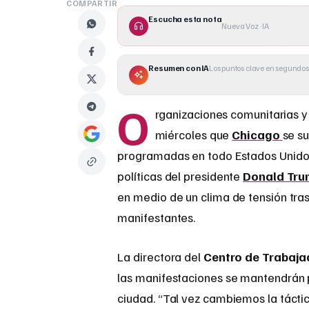
COMPARTIR
Escucha esta nota
Nueva Voz · IA
Resumen con IA
Los puntos clave en segundos
O
rganizaciones comunitarias y
miércoles que
Chicago
se s
programadas en todo Estados Unidos
políticas del presidente
Donald Tru
en medio de un clima de tensión tra
manifestantes.
La directora del
Centro de Trabaja
las manifestaciones se mantendrán pe
ciudad. “Tal vez cambiemos la táctic