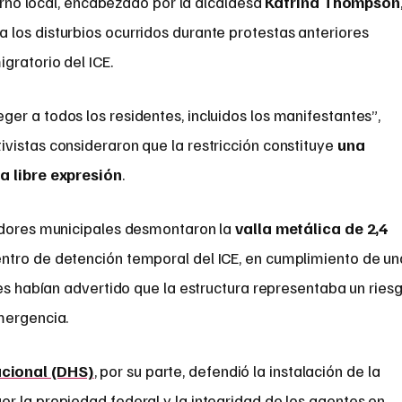
erno local, encabezado por la alcaldesa
Katrina Thompson
los disturbios ocurridos durante protestas anteriores
gratorio del ICE.
er a todos los residentes, incluidos los manifestantes”,
vistas consideraron que la restricción constituye
una
a libre expresión
.
jadores municipales desmontaron la
valla metálica de 2,4
ntro de detención temporal del ICE, en cumplimiento de un
les habían advertido que la estructura representaba un ries
mergencia.
cional (DHS)
, por su parte, defendió la instalación de la
r la propiedad federal y la integridad de los agentes en