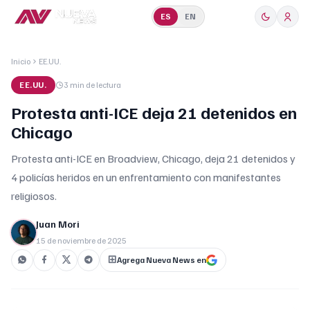
ES
EN
Inicio
EE.UU.
EE.UU.
3 min
de lectura
Protesta anti-ICE deja 21 detenidos en
Chicago
Protesta anti-ICE en Broadview, Chicago, deja 21 detenidos y
4 policías heridos en un enfrentamiento con manifestantes
religiosos.
Juan Mori
15 de noviembre de 2025
Agrega Nueva News en