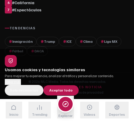
#
California
6
#
Espectáculos
7
TENDENCIAS
Inmigración
Trump
ICE
Clima
Liga MX
Fútbol
DACA
Usamos cookies y tecnologías similares
Para mejorar tu experiencia, analizar el tráfico y personalizar contenido.
© 2026 MLC Media. Todos los derechos reservados.
Saber más
DONDE CADA HISTORIA ES NOTICIA
Solo necesarias
Aceptar todo
Quiénes somos
·
Contacto
·
Políticas de privacidad
Inicio
Trending
Videos
Deportes
Explorar