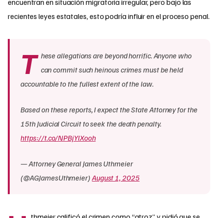
encuentran en situación migratoria irregular, pero bajo las
recientes leyes estatales, esto podría influir en el proceso penal.
T
hese allegations are beyond horrific. Anyone who
can commit such heinous crimes must be held
accountable to the fullest extent of the law.
Based on these reports, I expect the State Attorney for the
15th Judicial Circuit to seek the death penalty.
https://t.co/NPBjYlXooh
— Attorney General James Uthmeier
(@AGJamesUthmeier)
August 1, 2025
thmeier calificó el crimen como “atroz” y pidió que se