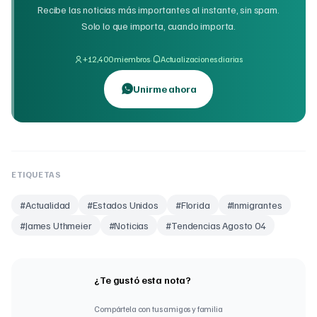
Recibe las noticias más importantes al instante, sin spam.
Solo lo que importa, cuando importa.
·
+12,400 miembros
Actualizaciones diarias
Unirme ahora
ETIQUETAS
#
Actualidad
#
Estados Unidos
#
Florida
#
Inmigrantes
#
James Uthmeier
#
Noticias
#
Tendencias Agosto 04
¿Te gustó esta nota?
Compártela con tus amigos y familia