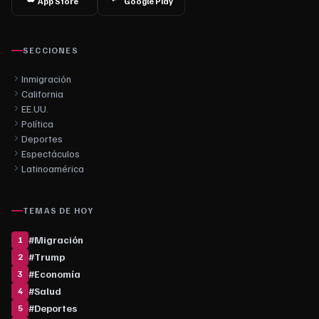
App Store
Google Play
SECCIONES
Inmigración
California
EE.UU.
Política
Deportes
Espectáculos
Latinoamérica
TEMAS DE HOY
#
Migración
1
#
Trump
2
#
Economía
3
#
Salud
4
#
Deportes
5