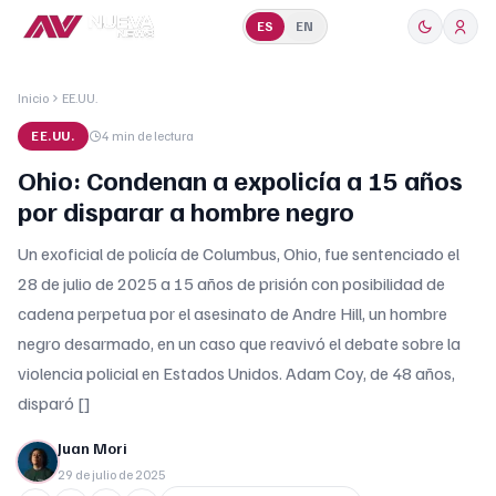
ES
EN
Inicio
EE.UU.
EE.UU.
4 min
de lectura
Ohio: Condenan a expolicía a 15 años
por disparar a hombre negro
Un exoficial de policía de Columbus, Ohio, fue sentenciado el
28 de julio de 2025 a 15 años de prisión con posibilidad de
cadena perpetua por el asesinato de Andre Hill, un hombre
negro desarmado, en un caso que reavivó el debate sobre la
violencia policial en Estados Unidos. Adam Coy, de 48 años,
disparó []
Juan Mori
29 de julio de 2025