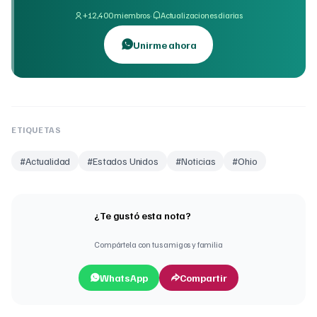
·
+12,400 miembros
Actualizaciones diarias
Unirme ahora
ETIQUETAS
#
Actualidad
#
Estados Unidos
#
Noticias
#
Ohio
¿Te gustó esta nota?
Compártela con tus amigos y familia
WhatsApp
Compartir