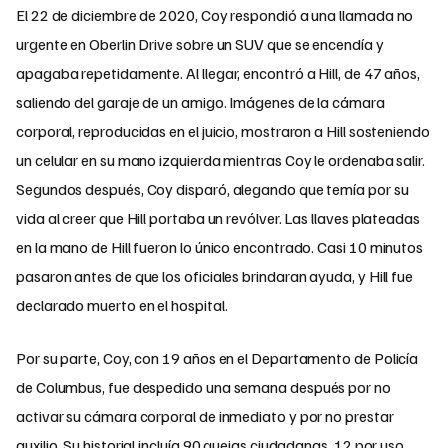
El 22 de diciembre de 2020, Coy respondió a una llamada no
urgente en Oberlin Drive sobre un SUV que se encendía y
apagaba repetidamente. Al llegar, encontró a Hill, de 47 años,
saliendo del garaje de un amigo. Imágenes de la cámara
corporal, reproducidas en el juicio, mostraron a Hill sosteniendo
un celular en su mano izquierda mientras Coy le ordenaba salir.
Segundos después, Coy disparó, alegando que temía por su
vida al creer que Hill portaba un revólver. Las llaves plateadas
en la mano de Hill fueron lo único encontrado. Casi 10 minutos
pasaron antes de que los oficiales brindaran ayuda, y Hill fue
declarado muerto en el hospital.
Por su parte, Coy, con 19 años en el Departamento de Policía
de Columbus, fue despedido una semana después por no
activar su cámara corporal de inmediato y por no prestar
auxilio. Su historial incluía 90 quejas ciudadanas, 12 por uso